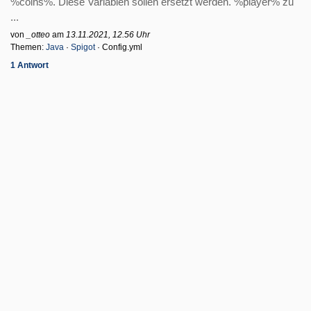
%coins%. Diese Variablen sollen ersetzt werden. %player% zu
...
von
_otteo
am
13.11.2021, 12.56 Uhr
Themen:
Java
·
Spigot
· Config.yml
1 Antwort