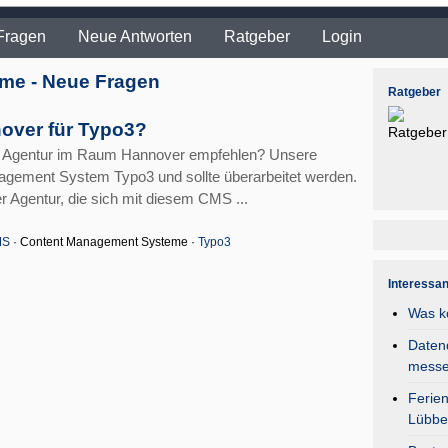
Fragen
Neue Antworten
Ratgeber
Login
me - Neue Fragen
Ratgeber
over für Typo3?
n Agentur im Raum Hannover empfehlen? Unsere
agement System Typo3 und sollte überarbeitet werden.
r Agentur, die sich mit diesem CMS ...
MS
· Content Management Systeme ·
Typo3
Interessa
Was k
Daten
mess
Ferie
Lübbe