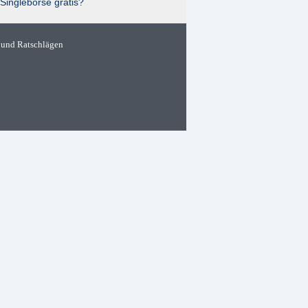
Singlebörse gratis?
 und Ratschlägen