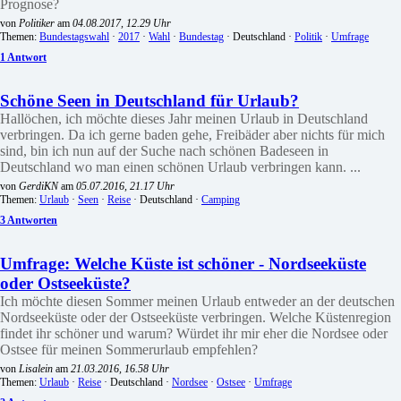
Prognose?
von
Politiker
am
04.08.2017, 12.29 Uhr
Themen:
Bundestagswahl
·
2017
·
Wahl
·
Bundestag
· Deutschland ·
Politik
·
Umfrage
1 Antwort
Schöne Seen in Deutschland für Urlaub?
Hallöchen, ich möchte dieses Jahr meinen Urlaub in Deutschland
verbringen. Da ich gerne baden gehe, Freibäder aber nichts für mich
sind, bin ich nun auf der Suche nach schönen Badeseen in
Deutschland wo man einen schönen Urlaub verbringen kann. ...
von
GerdiKN
am
05.07.2016, 21.17 Uhr
Themen:
Urlaub
·
Seen
·
Reise
· Deutschland ·
Camping
3 Antworten
Umfrage: Welche Küste ist schöner - Nordseeküste
oder Ostseeküste?
Ich möchte diesen Sommer meinen Urlaub entweder an der deutschen
Nordseeküste oder der Ostseeküste verbringen. Welche Küstenregion
findet ihr schöner und warum? Würdet ihr mir eher die Nordsee oder
Ostsee für meinen Sommerurlaub empfehlen?
von
Lisalein
am
21.03.2016, 16.58 Uhr
Themen:
Urlaub
·
Reise
· Deutschland ·
Nordsee
·
Ostsee
·
Umfrage