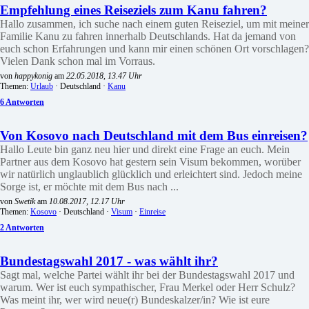
Empfehlung eines Reiseziels zum Kanu fahren?
Hallo zusammen, ich suche nach einem guten Reiseziel, um mit meiner
Familie Kanu zu fahren innerhalb Deutschlands. Hat da jemand von
euch schon Erfahrungen und kann mir einen schönen Ort vorschlagen?
Vielen Dank schon mal im Vorraus.
von
happykonig
am
22.05.2018, 13.47 Uhr
Themen:
Urlaub
· Deutschland ·
Kanu
6 Antworten
Von Kosovo nach Deutschland mit dem Bus einreisen?
Hallo Leute bin ganz neu hier und direkt eine Frage an euch. Mein
Partner aus dem Kosovo hat gestern sein Visum bekommen, worüber
wir natürlich unglaublich glücklich und erleichtert sind. Jedoch meine
Sorge ist, er möchte mit dem Bus nach ...
von
Swetik
am
10.08.2017, 12.17 Uhr
Themen:
Kosovo
· Deutschland ·
Visum
·
Einreise
2 Antworten
Bundestagswahl 2017 - was wählt ihr?
Sagt mal, welche Partei wählt ihr bei der Bundestagswahl 2017 und
warum. Wer ist euch sympathischer, Frau Merkel oder Herr Schulz?
Was meint ihr, wer wird neue(r) Bundeskalzer/in? Wie ist eure