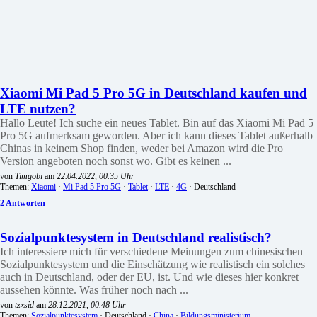
Xiaomi Mi Pad 5 Pro 5G in Deutschland kaufen und
LTE nutzen?
Hallo Leute! Ich suche ein neues Tablet. Bin auf das Xiaomi Mi Pad 5
Pro 5G aufmerksam geworden. Aber ich kann dieses Tablet außerhalb
Chinas in keinem Shop finden, weder bei Amazon wird die Pro
Version angeboten noch sonst wo. Gibt es keinen ...
von
Timgobi
am
22.04.2022, 00.35 Uhr
Themen:
Xiaomi
·
Mi Pad 5 Pro 5G
·
Tablet
·
LTE
·
4G
· Deutschland
2 Antworten
Sozialpunktesystem in Deutschland realistisch?
Ich interessiere mich für verschiedene Meinungen zum chinesischen
Sozialpunktesystem und die Einschätzung wie realistisch ein solches
auch in Deutschland, oder der EU, ist. Und wie dieses hier konkret
aussehen könnte. Was früher noch nach ...
von
tzxsid
am
28.12.2021, 00.48 Uhr
Themen:
Sozialpunktesystem
· Deutschland ·
China
·
Bildungsministerium