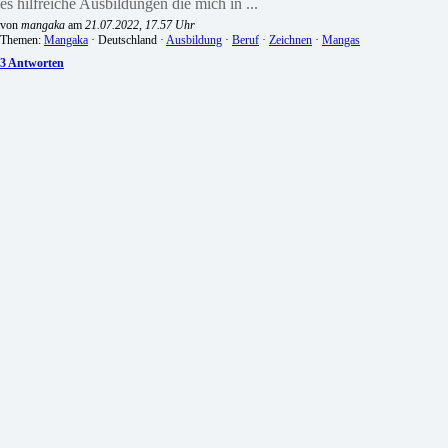
es hilfreiche Ausbildungen die mich in ...
von
mangaka
am
21.07.2022, 17.57 Uhr
Themen:
Mangaka
· Deutschland ·
Ausbildung
·
Beruf
·
Zeichnen
·
Mangas
3 Antworten