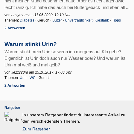
nicht meinen Mund beschmiert hatte. Aber es riecht irgendwie
leicht ranzig. Ich habe das auch bei Buttergebäck und eben all ...
von
emrymam
am
11.06.2020, 12.10 Uhr
Themen:
Diabetes
· Geruch ·
Butter
·
Unverträglichkeit
·
Gestank
·
Tipps
2 Antworten
Warum stinkt Urin?
Warum stinkt mein Urin so wenn ich morgens auf Klo gehe?
Eigentlich ist Urin doch auch nur Wasser oder? Und warum ist
Urin mal weiß und mal gelb?
von
Jezzy23rd
am
25.10.2017, 17.06 Uhr
Themen:
Urin
·
WC
· Geruch
2 Antworten
Ratgeber
In unserem Ratgeber findest du interessante Artikel zu
den verschiedensten Themen.
Zum Ratgeber