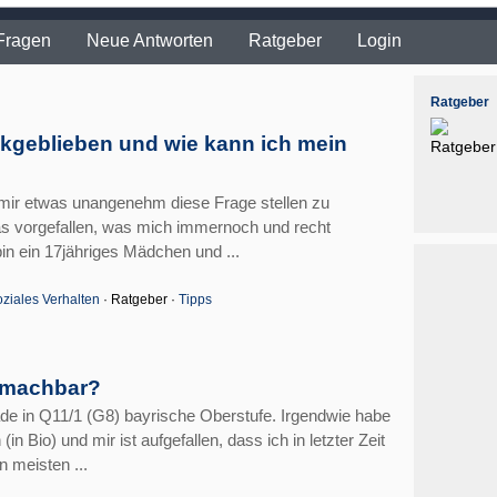
Fragen
Neue Antworten
Ratgeber
Login
Ratgeber
ückgeblieben und wie kann ich mein
 mir etwas unangenehm diese Frage stellen zu
was vorgefallen, was mich immernoch und recht
 bin ein 17jähriges Mädchen und ...
ziales Verhalten
· Ratgeber ·
Tipps
h machbar?
ade in Q11/1 (G8) bayrische Oberstufe. Irgendwie habe
n Bio) und mir ist aufgefallen, dass ich in letzter Zeit
n meisten ...