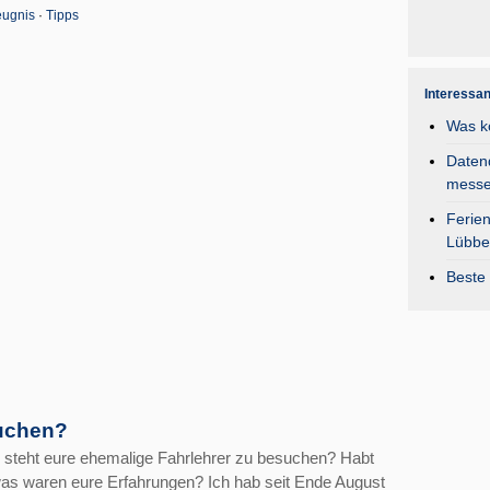
eugnis
·
Tipps
Interessa
Was k
Daten
mess
Ferie
Lübbe
Beste 
suchen?
azu steht eure ehemalige Fahrlehrer zu besuchen? Habt
as waren eure Erfahrungen? Ich hab seit Ende August