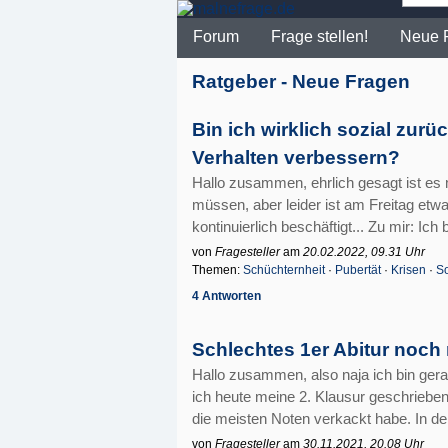
Forum
Frage stellen!
Neue 
Ratgeber - Neue Fragen
Bin ich wirklich sozial zur
Verhalten verbessern?
Hallo zusammen, ehrlich gesagt ist es
müssen, aber leider ist am Freitag et
kontinuierlich beschäftigt... Zu mir: Ich
von
Fragesteller
am
20.02.2022, 09.31 Uhr
Themen:
Schüchternheit
·
Pubertät
·
Krisen
·
So
4 Antworten
Schlechtes 1er Abitur noc
Hallo zusammen, also naja ich bin ger
ich heute meine 2. Klausur geschrieben (i
die meisten Noten verkackt habe. In de
von
Fragesteller
am
30.11.2021, 20.08 Uhr