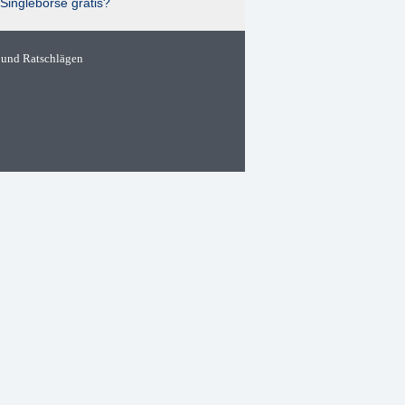
Singlebörse gratis?
 und Ratschlägen