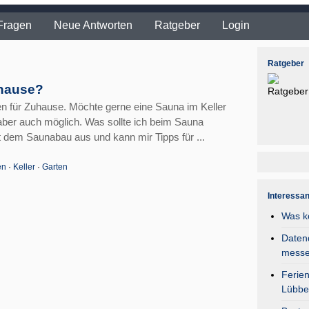
Fragen
Neue Antworten
Ratgeber
Login
Ratgeber
uhause?
n für Zuhause. Möchte gerne eine Sauna im Keller
ber auch möglich. Was sollte ich beim Sauna
 dem Saunabau aus und kann mir Tipps für ...
en
·
Keller
·
Garten
Interessa
Was k
Daten
mess
Ferie
Lübbe