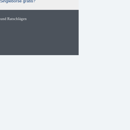
Singlebörse gratis?
 und Ratschlägen