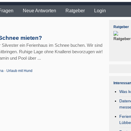
Fragen
Neue Antworten
Ratgeber
Login
Ratgeber
m Schnee mieten?
er Silvester ein Ferienhaus im Schnee buchen. Wir sind
bringen. Ruhige Lage ohne Knallerei bevorzugen wir!
min und Pool über ...
na
·
Urlaub mit Hund
Interessa
Was k
Daten
mess
Ferie
Lübbe