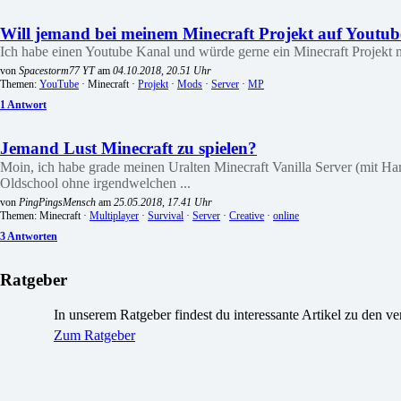
Will jemand bei meinem Minecraft Projekt auf Youtu
Ich habe einen Youtube Kanal und würde gerne ein Minecraft Projekt ma
von
Spacestorm77 YT
am
04.10.2018, 20.51 Uhr
Themen:
YouTube
· Minecraft ·
Projekt
·
Mods
·
Server
·
MP
1 Antwort
Jemand Lust Minecraft zu spielen?
Moin, ich habe grade meinen Uralten Minecraft Vanilla Server (mit H
Oldschool ohne irgendwelchen ...
von
PingPingsMensch
am
25.05.2018, 17.41 Uhr
Themen: Minecraft ·
Multiplayer
·
Survival
·
Server
·
Creative
·
online
3 Antworten
Ratgeber
In unserem Ratgeber findest du interessante Artikel zu den 
Zum Ratgeber