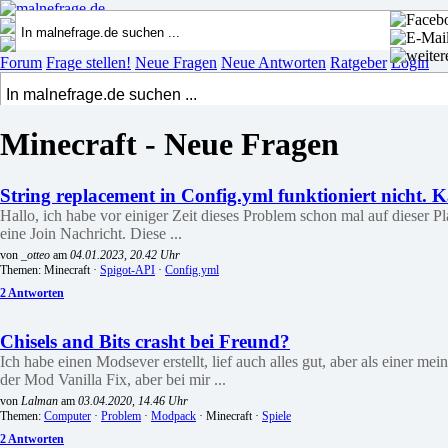
Forum
Frage stellen!
Neue Fragen
Neue Antworten
Ratgeber
Login
Minecraft - Neue Fragen
String replacement in Config.yml funktioniert nicht. 
Hallo, ich habe vor einiger Zeit dieses Problem schon mal auf dieser Pl
eine Join Nachricht. Diese ...
von
_otteo
am
04.01.2023, 20.42 Uhr
Themen: Minecraft ·
Spigot-API
·
Config.yml
2 Antworten
Chisels and Bits crasht bei Freund?
Ich habe einen Modsever erstellt, lief auch alles gut, aber als einer 
der Mod Vanilla Fix, aber bei mir ...
von
Lalman
am
03.04.2020, 14.46 Uhr
Themen:
Computer
·
Problem
·
Modpack
· Minecraft ·
Spiele
2 Antworten