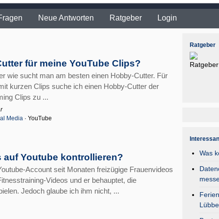
Fragen
Neue Antworten
Ratgeber
Login
Ratgeber
Cutter für meine YouTube Clips?
er wie sucht man am besten einen Hobby-Cutter. Für
mit kurzen Clips suche ich einen Hobby-Cutter der
ng Clips zu ...
r
al Media
· YouTube
Interessa
Was k
 auf Youtube kontrollieren?
Daten
Youtube-Account seit Monaten freizügige Frauenvideos
mess
Fitnesstraining-Videos und er behauptet, die
len. Jedoch glaube ich ihm nicht, ...
Ferie
Lübbe