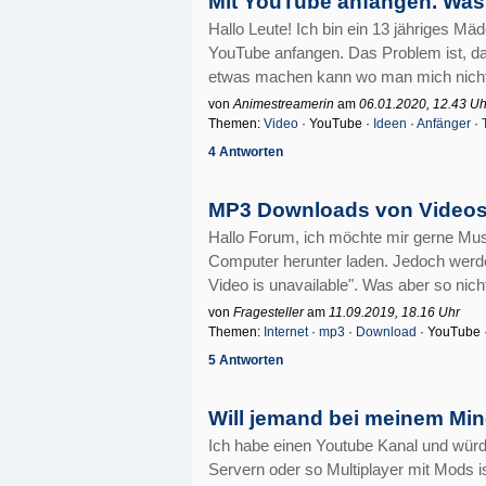
Mit YouTube anfangen. Was
Hallo Leute! Ich bin ein 13 jähriges M
YouTube anfangen. Das Problem ist, das
etwas machen kann wo man mich nicht sie
von
Animestreamerin
am
06.01.2020, 12.43 Uh
Themen:
Video
· YouTube ·
Ideen
·
Anfänger
·
4 Antworten
MP3 Downloads von Videos 
Hallo Forum, ich möchte mir gerne Mu
Computer herunter laden. Jedoch werd
Video is unavailable". Was aber so nicht
von
Fragesteller
am
11.09.2019, 18.16 Uhr
Themen:
Internet
·
mp3
·
Download
· YouTube 
5 Antworten
Will jemand bei meinem Min
Ich habe einen Youtube Kanal und würd
Servern oder so Multiplayer mit Mods ist