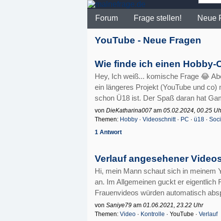
Forum
Frage stellen!
Neue 
YouTube - Neue Fragen
Wie finde ich einen Hobby-
Hey, Ich weiß... komische Frage 😂 Ab
ein längeres Projekt (YouTube und co) 
schon Ü18 ist. Der Spaß daran hat Gami
von
DieKatharina007
am
05.02.2024, 00.25 Uh
Themen:
Hobby
·
Videoschnitt
·
PC
·
ü18
·
Soci
1 Antwort
Verlauf angesehener Videos
Hi, mein Mann schaut sich in meinem 
an. Im Allgemeinen guckt er eigentlich 
Frauenvideos würden automatisch abspie
von
Saniye79
am
01.06.2021, 23.22 Uhr
Themen:
Video
·
Kontrolle
· YouTube ·
Verlauf