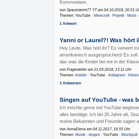
Kommentare.
von
Spacestorm77 YT
am
04.10.2018, 20.51 U
Themen: YouTube ·
Minecraft
·
Projekt
·
Mods
1 Antwort
Yanni or Laurel?! Was hört i
Hey Leute, Was hört ihr? Es verwirrt mi
amerikanisch ausgesprochen)! Es soll abe
das was die Kinder bei mir in der Klass
von
Fragesteller
am
21.05.2018, 13.11 Uhr
Themen:
Insider
· YouTube ·
Instagram
·
Hören
3 Antworten
Singen auf YouTube - was b
Ich möchte gerne mit YouTube beginnen
alles benötige. Ich bin 20 Jahre alt, 
meine Bekannten und Freunde sagen auc
von
AnnaElena
am
04.11.2017, 19.55 Uhr
Themen:
Musik
·
singen
· YouTube ·
Mischpult