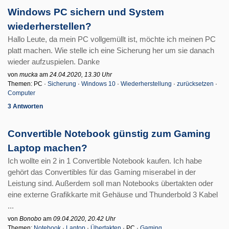
Windows PC sichern und System
wiederherstellen?
Hallo Leute, da mein PC vollgemüllt ist, möchte ich meinen PC
platt machen. Wie stelle ich eine Sicherung her um sie danach
wieder aufzuspielen. Danke
von
mucka
am
24.04.2020, 13.30 Uhr
Themen: PC ·
Sicherung
·
Windows 10
·
Wiederherstellung
·
zurücksetzen
·
Computer
3 Antworten
Convertible Notebook günstig zum Gaming
Laptop machen?
Ich wollte ein 2 in 1 Convertible Notebook kaufen. Ich habe
gehört das Convertibles für das Gaming miserabel in der
Leistung sind. Außerdem soll man Notebooks übertakten oder
eine externe Grafikkarte mit Gehäuse und Thunderbold 3 Kabel
...
von
Bonobo
am
09.04.2020, 20.42 Uhr
Themen:
Notebook
·
Laptop
·
Übertakten
· PC ·
Gaming