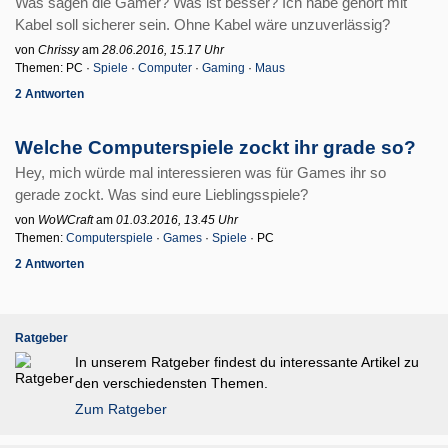
Was sagen die Gamer? Was ist besser? Ich habe gehört mit
Kabel soll sicherer sein. Ohne Kabel wäre unzuverlässig?
von
Chrissy
am
28.06.2016, 15.17 Uhr
Themen: PC ·
Spiele
·
Computer
·
Gaming
·
Maus
2 Antworten
Welche Computerspiele zockt ihr grade so?
Hey, mich würde mal interessieren was für Games ihr so
gerade zockt. Was sind eure Lieblingsspiele?
von
WoWCraft
am
01.03.2016, 13.45 Uhr
Themen:
Computerspiele
·
Games
·
Spiele
· PC
2 Antworten
Ratgeber
In unserem Ratgeber findest du interessante Artikel zu
den verschiedensten Themen.
Zum Ratgeber