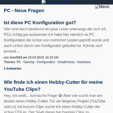
PC - Neue Fragen
Ist diese PC Konfiguration gut?
Hier sind doch bestimmt ein paar Leute unterwegs die sich mit
PCs richtig gut auskennen ich habe hier nämlich ne PC
Konfiguration die schon von mehreren Leuten geprüft wurde und
auch schon durch nen Konfigurator gelaufen ist. Könnte sich
jemand ...
von
Josef584
am
16.03.2024, 16.16 Uhr
Themen: PC ·
Gaming
·
Konfiguration
·
Empfehlung
·
Hardware
2 Antworten
Wie finde ich einen Hobby-Cutter für meine
YouTube Clips?
Hey, Ich weiß... komische Frage 😂 Aber wie sucht man am
besten einen Hobby-Cutter. Für ein längeres Projekt (YouTube
und co) mit kurzen Clips suche ich einen Hobby-Cutter der
schon Ü18 ist. Der Spaß daran hat Gaming Clips zu ...