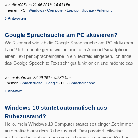
von
Alex005
am
21.06.2018, 14.43 Uhr
Themen: PC ·
Windows
·
Computer
·
Laptop
·
Update
·
Anleitung
3 Antworten
Google Sprachsuche am PC aktivieren?
Weiß jemand wie ich die Google Sprachsuche am PC aktivieren
kann? Ich möchte gerne wie auf meinem Android Smartphone
einen Text per Spracheingabe in ein Textfeld eingeben. Ich finde
das Goolge Speech to Text sehr gut funktioniert und möchte das
...
von
malsehn
am
22.09.2017, 09.30 Uhr
Themen:
Sprachsuche
·
Google
· PC ·
Spracheingabe
1 Antwort
Windows 10 startet automatisch aus
Ruhezustand?
Hello, mein Windows 10 Computer startet seit einger Zeit immer
automatisch aus dem Ruhezustand. Das passiert teilweise
nachts und ist daher sehr nervig. Ich versetze meinen Rechner