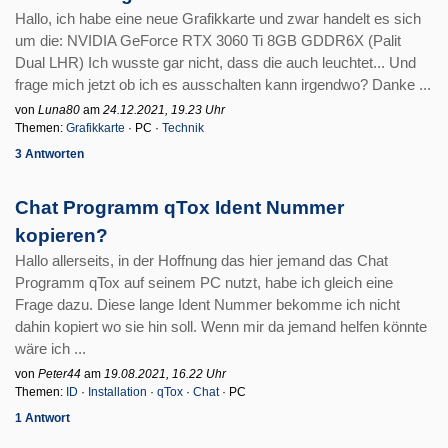
Hallo, ich habe eine neue Grafikkarte und zwar handelt es sich
um die: NVIDIA GeForce RTX 3060 Ti 8GB GDDR6X (Palit
Dual LHR) Ich wusste gar nicht, dass die auch leuchtet... Und
frage mich jetzt ob ich es ausschalten kann irgendwo? Danke ...
von
Luna80
am
24.12.2021, 19.23 Uhr
Themen:
Grafikkarte
· PC ·
Technik
3 Antworten
Chat Programm qTox Ident Nummer
kopieren?
Hallo allerseits, in der Hoffnung das hier jemand das Chat
Programm qTox auf seinem PC nutzt, habe ich gleich eine
Frage dazu. Diese lange Ident Nummer bekomme ich nicht
dahin kopiert wo sie hin soll. Wenn mir da jemand helfen könnte
wäre ich ...
von
Peter44
am
19.08.2021, 16.22 Uhr
Themen:
ID
·
Installation
·
qTox
·
Chat
· PC
1 Antwort