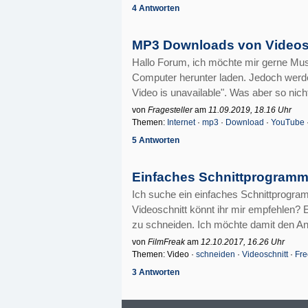
4 Antworten
MP3 Downloads von Videos 
Hallo Forum, ich möchte mir gerne Mu
Computer herunter laden. Jedoch werd
Video is unavailable". Was aber so nicht
von
Fragesteller
am
11.09.2019, 18.16 Uhr
Themen:
Internet
·
mp3
·
Download
·
YouTube
5 Antworten
Einfaches Schnittprogramm
Ich suche ein einfaches Schnittprog
Videoschnitt könnt ihr mir empfehlen? 
zu schneiden. Ich möchte damit den An
von
FilmFreak
am
12.10.2017, 16.26 Uhr
Themen: Video ·
schneiden
·
Videoschnitt
·
Fr
3 Antworten