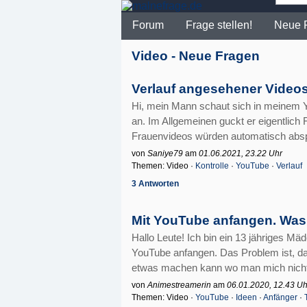
Forum
Frage stellen!
Neue 
Video - Neue Fragen
Verlauf angesehener Videos
Hi, mein Mann schaut sich in meinem 
an. Im Allgemeinen guckt er eigentlich 
Frauenvideos würden automatisch abspie
von
Saniye79
am
01.06.2021, 23.22 Uhr
Themen: Video ·
Kontrolle
·
YouTube
·
Verlauf
3 Antworten
Mit YouTube anfangen. Was
Hallo Leute! Ich bin ein 13 jähriges M
YouTube anfangen. Das Problem ist, das
etwas machen kann wo man mich nicht sie
von
Animestreamerin
am
06.01.2020, 12.43 Uh
Themen: Video ·
YouTube
·
Ideen
·
Anfänger
·