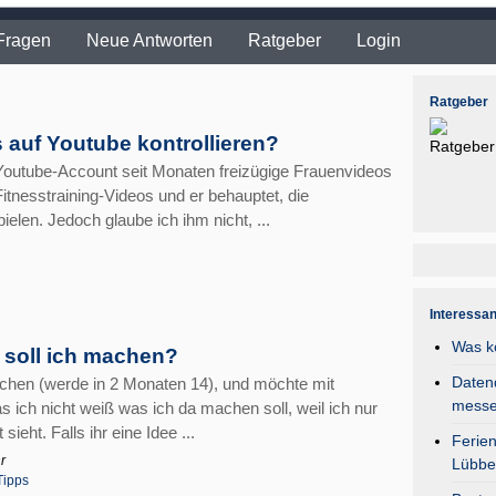
Fragen
Neue Antworten
Ratgeber
Login
Ratgeber
 auf Youtube kontrollieren?
Youtube-Account seit Monaten freizügige Frauenvideos
Fitnesstraining-Videos und er behauptet, die
len. Jedoch glaube ich ihm nicht, ...
Interessa
Was k
 soll ich machen?
Daten
ädchen (werde in 2 Monaten 14), und möchte mit
mess
 ich nicht weiß was ich da machen soll, weil ich nur
ht. Falls ihr eine Idee ...
Ferie
r
Lübbe
Tipps