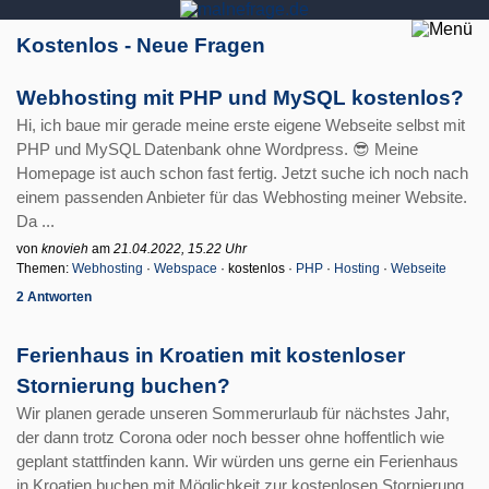
Kostenlos - Neue Fragen
Webhosting mit PHP und MySQL kostenlos?
Hi, ich baue mir gerade meine erste eigene Webseite selbst mit
PHP und MySQL Datenbank ohne Wordpress. 😎 Meine
Homepage ist auch schon fast fertig. Jetzt suche ich noch nach
einem passenden Anbieter für das Webhosting meiner Website.
Da ...
von
knovieh
am
21.04.2022, 15.22 Uhr
Themen:
Webhosting
·
Webspace
· kostenlos ·
PHP
·
Hosting
·
Webseite
2 Antworten
Ferienhaus in Kroatien mit kostenloser
Stornierung buchen?
Wir planen gerade unseren Sommerurlaub für nächstes Jahr,
der dann trotz Corona oder noch besser ohne hoffentlich wie
geplant stattfinden kann. Wir würden uns gerne ein Ferienhaus
in Kroatien buchen mit Möglichkeit zur kostenlosen Stornierung,