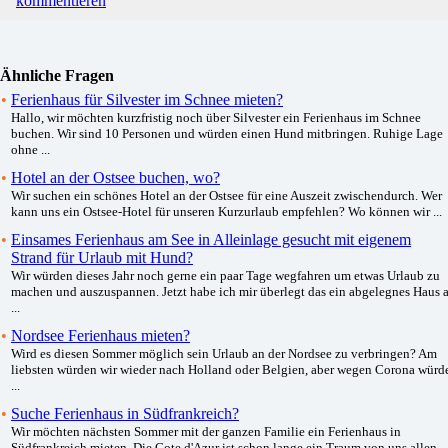
kommentieren
Ähnliche Fragen
•
Ferienhaus für Silvester im Schnee mieten?
Hallo, wir möchten kurzfristig noch über Silvester ein Ferienhaus im Schnee
buchen. Wir sind 10 Personen und würden einen Hund mitbringen. Ruhige Lage
ohne ...
•
Hotel an der Ostsee buchen, wo?
Wir suchen ein schönes Hotel an der Ostsee für eine Auszeit zwischendurch. Wer
kann uns ein Ostsee-Hotel für unseren Kurzurlaub empfehlen? Wo können wir ...
•
Einsames Ferienhaus am See in Alleinlage gesucht mit eigenem
Strand für Urlaub mit Hund?
Wir würden dieses Jahr noch gerne ein paar Tage wegfahren um etwas Urlaub zu
machen und auszuspannen. Jetzt habe ich mir überlegt das ein abgelegnes Haus 
...
•
Nordsee Ferienhaus mieten?
Wird es diesen Sommer möglich sein Urlaub an der Nordsee zu verbringen? Am
liebsten würden wir wieder nach Holland oder Belgien, aber wegen Corona würd
...
•
Suche Ferienhaus in Südfrankreich?
Wir möchten nächsten Sommer mit der ganzen Familie ein Ferienhaus in
Südfrankreich mieten. Die Cote d'Azur ist schon lange ein Traum von uns allen.