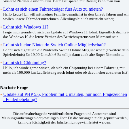
Vor- und Nachteile informieren. Beim Bausparen mit Riester, kann man von ...
•
Lohnt es sich einen Fahrradträger fürs Auto zu mieten?
Hallo Leute! Ich will mit meiner Familie demnächst in den Urlaub fahren und wir
wollen unsere Fahrräder mitnehmen. Allerdings bin ich mir nicht sicher, ...
•
Lohnt sich Windows 11?
Frage mich gerade ob sich das Update auf Windows 11 lohnt. Eigentlich dachte i
das Windows 10 die letzte Version des Betriebssystems von Microsoft sein ...
•
Lohnt sich eine Nintendo Switch Online Mitgliedschaft?
Lohnt sich eigentlich die Nintendo Switch Online Mitgliedschaft (erweitere dein
Spielerlebnis) für 19,99 € im Jahr? Es soll ja dann auch alte Super Nintendo ...
•
Lohnt sich Chiptuning?
Hallo, ich würde gerne wissen, ob sich ein Chiptuning bei einem Fahrzeug mit
mehr als 100.000 km Laufleistung noch lohnt oder ob davon eher abzuraten ist? .
Nächste Frage
•
Update auf PHP 5.6, Problem mit Umlauten, nur noch Fragezeichen
- Fehlerbehebung?
Die auf malnefrage.de veröffentlichten Fragen und Antworten sind
Meinungsäußerungen der jeweiligen User. Da die Aussagen nicht geprüft werden,
kann die Richtigkeit der Inhalte nicht gewährleistet werden.