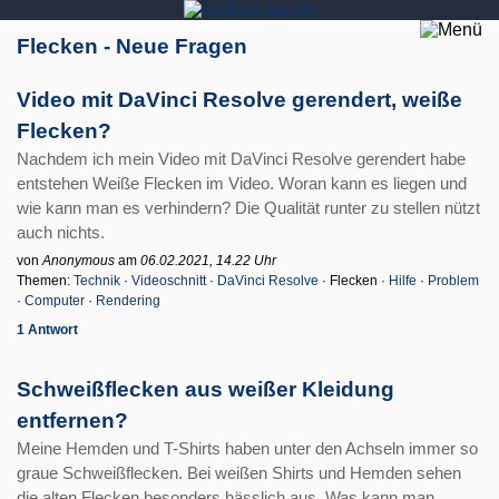
Flecken - Neue Fragen
Video mit DaVinci Resolve gerendert, weiße
Flecken?
Nachdem ich mein Video mit DaVinci Resolve gerendert habe
entstehen Weiße Flecken im Video. Woran kann es liegen und
wie kann man es verhindern? Die Qualität runter zu stellen nützt
auch nichts.
von
Anonymous
am
06.02.2021, 14.22 Uhr
Themen:
Technik
·
Videoschnitt
·
DaVinci Resolve
· Flecken ·
Hilfe
·
Problem
·
Computer
·
Rendering
1 Antwort
Schweißflecken aus weißer Kleidung
entfernen?
Meine Hemden und T-Shirts haben unter den Achseln immer so
graue Schweißflecken. Bei weißen Shirts und Hemden sehen
die alten Flecken besonders hässlich aus. Was kann man