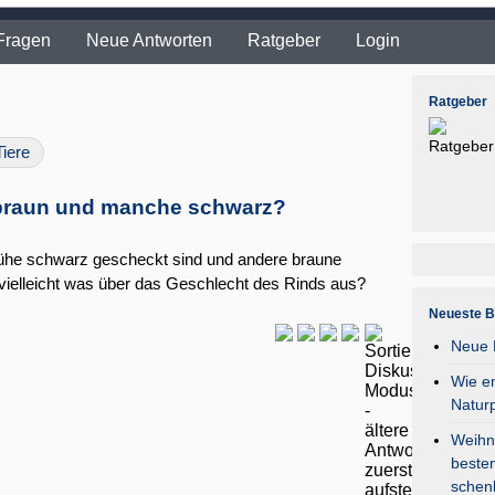
Fragen
Neue Antworten
Ratgeber
Login
Ratgeber
Tiere
braun und manche schwarz?
he schwarz gescheckt sind und andere braune
ielleicht was über das Geschlecht des Rinds aus?
Neueste B
Neue F
Wie en
Natur
Weihna
besten
schen