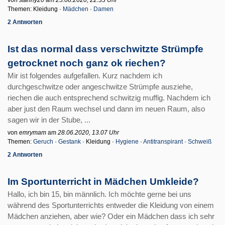
von
stanny20
am
25.08.2020, 22.33 Uhr
Themen: Kleidung ·
Mädchen
·
Damen
2 Antworten
Ist das normal dass verschwitzte Strümpfe
getrocknet noch ganz ok riechen?
Mir ist folgendes aufgefallen. Kurz nachdem ich
durchgeschwitze oder angeschwitze Strümpfe ausziehe,
riechen die auch entsprechend schwitzig muffig. Nachdem ich
aber just den Raum wechsel und dann im neuen Raum, also
sagen wir in der Stube, ...
von
emrymam
am
28.06.2020, 13.07 Uhr
Themen:
Geruch
·
Gestank
· Kleidung ·
Hygiene
·
Antitranspirant
·
Schweiß
2 Antworten
Im Sportunterricht in Mädchen Umkleide?
Hallo, ich bin 15, bin männlich. Ich möchte gerne bei uns
während des Sportunterrichts entweder die Kleidung von einem
Mädchen anziehen, aber wie? Oder ein Mädchen dass ich sehr