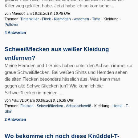
Killer weg gekillert habe. Jetzt habe ich so komische ...
von
Marie04
am
18.10.2018, 16.48 Uhr
Themen:
Tintenkiller
·
Fleck
·
Klamotten
·
waschen
·
Tinte
· Kleidung ·
Pullover
4 Antworten
Schweißflecken aus weißer Kleidung
entfernen?
Meine Hemden und T-Shirts haben unter den Achseln immer so
graue Schweißflecken. Bei weißen Shirts und Hemden sehen
die alten Flecken besonders hässlich aus. Was kann man
gegen alte Schweißflecken tun? Wie kann ich die
Schweißflecken in meinen ...
von
PaulVDuk
am
03.08.2018, 16.39 Uhr
Themen:
Flecken
·
Schweißflecken
·
Achselschweiß
· Kleidung ·
Hemd
·
T-
Shirt
2 Antworten
Wo bekomme ich noch diese Knüddel-T-