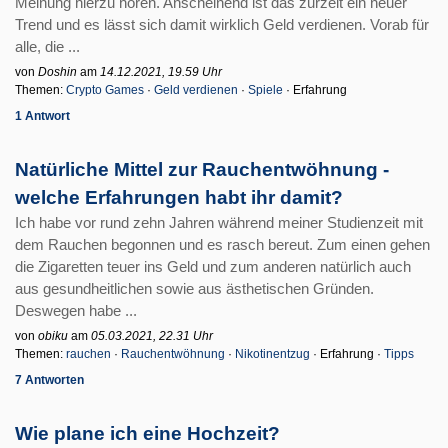
Meinung hierzu hören. Anscheinend ist das zurzeit ein neuer
Trend und es lässt sich damit wirklich Geld verdienen. Vorab für
alle, die ...
von
Doshin
am
14.12.2021, 19.59 Uhr
Themen:
Crypto Games
·
Geld verdienen
·
Spiele
· Erfahrung
1 Antwort
Natürliche Mittel zur Rauchentwöhnung -
welche Erfahrungen habt ihr damit?
Ich habe vor rund zehn Jahren während meiner Studienzeit mit
dem Rauchen begonnen und es rasch bereut. Zum einen gehen
die Zigaretten teuer ins Geld und zum anderen natürlich auch
aus gesundheitlichen sowie aus ästhetischen Gründen.
Deswegen habe ...
von
obiku
am
05.03.2021, 22.31 Uhr
Themen:
rauchen
·
Rauchentwöhnung
·
Nikotinentzug
· Erfahrung ·
Tipps
7 Antworten
Wie plane ich eine Hochzeit?