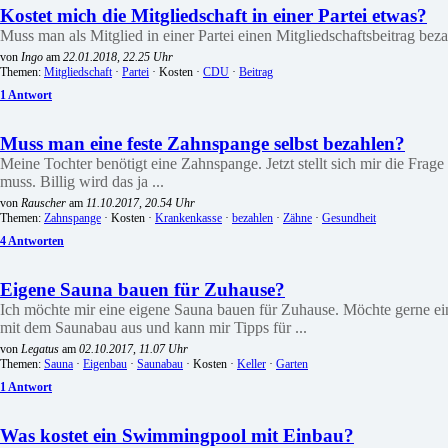
Kostet mich die Mitgliedschaft in einer Partei etwas?
Muss man als Mitglied in einer Partei einen Mitgliedschaftsbeitrag bez
von
Ingo
am
22.01.2018, 22.25 Uhr
Themen:
Mitgliedschaft
·
Partei
· Kosten ·
CDU
·
Beitrag
1 Antwort
Muss man eine feste Zahnspange selbst bezahlen?
Meine Tochter benötigt eine Zahnspange. Jetzt stellt sich mir die Fra
muss. Billig wird das ja ...
von
Rauscher
am
11.10.2017, 20.54 Uhr
Themen:
Zahnspange
· Kosten ·
Krankenkasse
·
bezahlen
·
Zähne
·
Gesundheit
4 Antworten
Eigene Sauna bauen für Zuhause?
Ich möchte mir eine eigene Sauna bauen für Zuhause. Möchte gerne ei
mit dem Saunabau aus und kann mir Tipps für ...
von
Legatus
am
02.10.2017, 11.07 Uhr
Themen:
Sauna
·
Eigenbau
·
Saunabau
· Kosten ·
Keller
·
Garten
1 Antwort
Was kostet ein Swimmingpool mit Einbau?