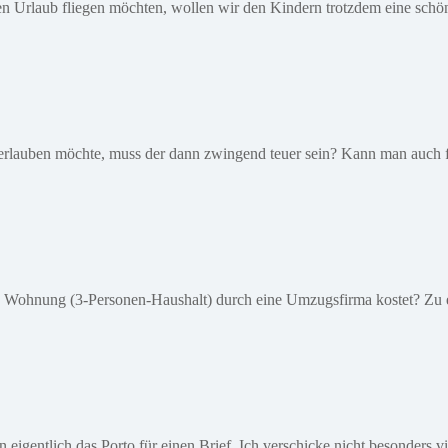
 den Urlaub fliegen möchten, wollen wir den Kindern trotzdem eine s
erlauben möchte, muss der dann zwingend teuer sein? Kann man auch f
² Wohnung (3-Personen-Haushalt) durch eine Umzugsfirma kostet? Zu e
igentlich das Porto für einen Brief. Ich verschicke nicht besonders vi