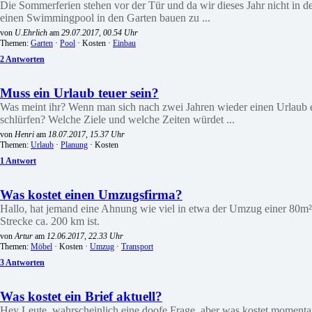
Die Sommerferien stehen vor der Tür und da wir dieses Jahr nicht in
einen Swimmingpool in den Garten bauen zu ...
von
U.Ehrlich
am
29.07.2017, 00.54 Uhr
Themen:
Garten
·
Pool
· Kosten ·
Einbau
2 Antworten
Muss ein Urlaub teuer sein?
Was meint ihr? Wenn man sich nach zwei Jahren wieder einen Urlaub 
schlürfen? Welche Ziele und welche Zeiten würdet ...
von
Henri
am
18.07.2017, 15.37 Uhr
Themen:
Urlaub
·
Planung
· Kosten
1 Antwort
Was kostet einen Umzugsfirma?
Hallo, hat jemand eine Ahnung wie viel in etwa der Umzug einer 80m
Strecke ca. 200 km ist.
von
Artur
am
12.06.2017, 22.33 Uhr
Themen:
Möbel
· Kosten ·
Umzug
·
Transport
3 Antworten
Was kostet ein Brief aktuell?
Hey Leute, wahrscheinlich eine doofe Frage, aber was kostet momentan e