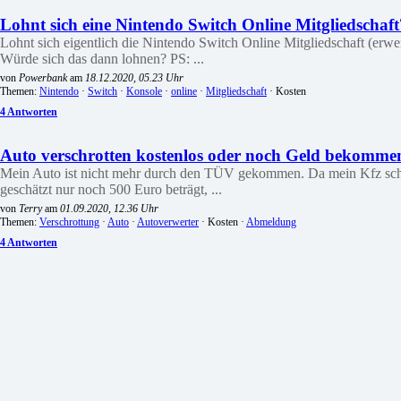
Lohnt sich eine Nintendo Switch Online Mitgliedschaft
Lohnt sich eigentlich die Nintendo Switch Online Mitgliedschaft (erwei
Würde sich das dann lohnen? PS: ...
von
Powerbank
am
18.12.2020, 05.23 Uhr
Themen:
Nintendo
·
Switch
·
Konsole
·
online
·
Mitgliedschaft
· Kosten
4 Antworten
Auto verschrotten kostenlos oder noch Geld bekomme
Mein Auto ist nicht mehr durch den TÜV gekommen. Da mein Kfz schon fa
geschätzt nur noch 500 Euro beträgt, ...
von
Terry
am
01.09.2020, 12.36 Uhr
Themen:
Verschrottung
·
Auto
·
Autoverwerter
· Kosten ·
Abmeldung
4 Antworten