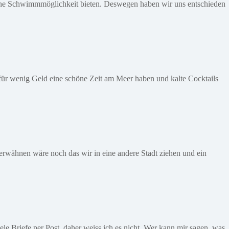
chöne Schwimmmöglichkeit bieten. Deswegen haben wir uns entschieden
ür wenig Geld eine schöne Zeit am Meer haben und kalte Cocktails
rwähnen wäre noch das wir in eine andere Stadt ziehen und ein
ele Briefe per Post, daher weiss ich es nicht. Wer kann mir sagen, was