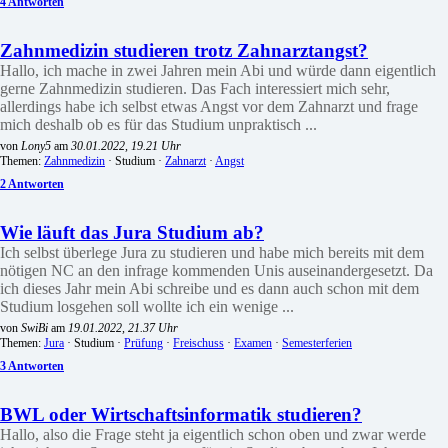
4 Antworten
Zahnmedizin studieren trotz Zahnarztangst?
Hallo, ich mache in zwei Jahren mein Abi und würde dann eigentlich
gerne Zahnmedizin studieren. Das Fach interessiert mich sehr,
allerdings habe ich selbst etwas Angst vor dem Zahnarzt und frage
mich deshalb ob es für das Studium unpraktisch ...
von
Lony5
am
30.01.2022, 19.21 Uhr
Themen:
Zahnmedizin
· Studium ·
Zahnarzt
·
Angst
2 Antworten
Wie läuft das Jura Studium ab?
Ich selbst überlege Jura zu studieren und habe mich bereits mit dem
nötigen NC an den infrage kommenden Unis auseinandergesetzt. Da
ich dieses Jahr mein Abi schreibe und es dann auch schon mit dem
Studium losgehen soll wollte ich ein wenige ...
von
SwiBi
am
19.01.2022, 21.37 Uhr
Themen:
Jura
· Studium ·
Prüfung
·
Freischuss
·
Examen
·
Semesterferien
3 Antworten
BWL oder Wirtschaftsinformatik studieren?
Hallo, also die Frage steht ja eigentlich schon oben und zwar werde