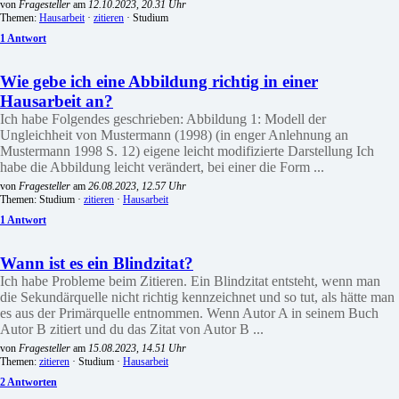
von
Fragesteller
am
12.10.2023, 20.31 Uhr
Themen:
Hausarbeit
·
zitieren
· Studium
1 Antwort
Wie gebe ich eine Abbildung richtig in einer
Hausarbeit an?
Ich habe Folgendes geschrieben: Abbildung 1: Modell der
Ungleichheit von Mustermann (1998) (in enger Anlehnung an
Mustermann 1998 S. 12) eigene leicht modifizierte Darstellung Ich
habe die Abbildung leicht verändert, bei einer die Form ...
von
Fragesteller
am
26.08.2023, 12.57 Uhr
Themen: Studium ·
zitieren
·
Hausarbeit
1 Antwort
Wann ist es ein Blindzitat?
Ich habe Probleme beim Zitieren. Ein Blindzitat entsteht, wenn man
die Sekundärquelle nicht richtig kennzeichnet und so tut, als hätte man
es aus der Primärquelle entnommen. Wenn Autor A in seinem Buch
Autor B zitiert und du das Zitat von Autor B ...
von
Fragesteller
am
15.08.2023, 14.51 Uhr
Themen:
zitieren
· Studium ·
Hausarbeit
2 Antworten