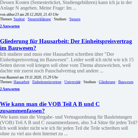
Dessen Kosten (Semesterticket, Studiengebühren) kann ich ja in der
Anlage N angeben. Meine Frage: Im ...
von
akbar23
am
28.12.2020, 21.43 Uhr
Themen:
Student
·
Steuererklärung
· Studium ·
Steuern
2 Antworten
Gliederung für Hausarbeit: Der Einheitspreisvertrag
im Bauwesen?
Ich studiere und muss eine Hausarbeit schreiben über "Der
Einheitspreisvertrag im Bauwesen". Leider weiß ich nicht wie ich 15
Seiten davon voll kriegen soll ohne vom Thema abzuweichen, weil
dachte mir zuerst noch Pauschalvertrag und andere ...
von
Raamiel
am
19.11.2020, 15.29 Uhr
Themen:
Hausarbeit
·
Einheitspreisvertrag
·
Universität
· Studium ·
Gliederung
·
Bauwesen
2 Antworten
Wie kann man die VOB Teil A B und C
zusammenfassen?
Wie kann man die Vergabe- und Vertragsordnung für Bauleistungen
(VOB) Teil A B und C zusammenfassen, also 3-4 Sätze für jeden Teil?
Ich weiß leider nicht wie ich für jeden Teil die Teile schreiben soll
ohne zu viel aus dem Internet zu ...