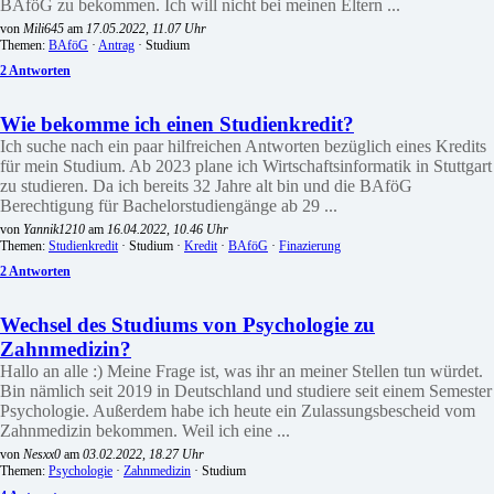
BAföG zu bekommen. Ich will nicht bei meinen Eltern ...
von
Mili645
am
17.05.2022, 11.07 Uhr
Themen:
BAföG
·
Antrag
· Studium
2 Antworten
Wie bekomme ich einen Studienkredit?
Ich suche nach ein paar hilfreichen Antworten bezüglich eines Kredits
für mein Studium. Ab 2023 plane ich Wirtschaftsinformatik in Stuttgart
zu studieren. Da ich bereits 32 Jahre alt bin und die BAföG
Berechtigung für Bachelorstudiengänge ab 29 ...
von
Yannik1210
am
16.04.2022, 10.46 Uhr
Themen:
Studienkredit
· Studium ·
Kredit
·
BAföG
·
Finazierung
2 Antworten
Wechsel des Studiums von Psychologie zu
Zahnmedizin?
Hallo an alle :) Meine Frage ist, was ihr an meiner Stellen tun würdet.
Bin nämlich seit 2019 in Deutschland und studiere seit einem Semester
Psychologie. Außerdem habe ich heute ein Zulassungsbescheid vom
Zahnmedizin bekommen. Weil ich eine ...
von
Nesxx0
am
03.02.2022, 18.27 Uhr
Themen:
Psychologie
·
Zahnmedizin
· Studium