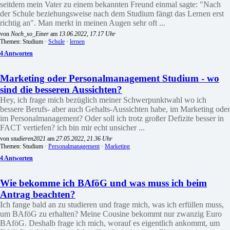
seitdem mein Vater zu einem bekannten Freund einmal sagte: "Nach
der Schule beziehungsweise nach dem Studium fängt das Lernen erst
richtig an". Man merkt in meinen Augen sehr oft ...
von
Noch_so_Einer
am
13.06.2022, 17.17 Uhr
Themen: Studium ·
Schule
·
lernen
4 Antworten
Marketing oder Personalmanagement Studium - wo
sind die besseren Aussichten?
Hey, ich frage mich bezüglich meiner Schwerpunktwahl wo ich
bessere Berufs- aber auch Gehalts-Aussichten habe, im Marketing oder
im Personalmanagement? Oder soll ich trotz großer Defizite besser in
FACT vertiefen? ich bin mir echt unsicher ...
von
studieren2021
am
27.05.2022, 21.36 Uhr
Themen: Studium ·
Personalmanagement
·
Marketing
4 Antworten
Wie bekomme ich BAföG und was muss ich beim
Antrag beachten?
Ich fange bald an zu studieren und frage mich, was ich erfüllen muss,
um BAföG zu erhalten? Meine Cousine bekommt nur zwanzig Euro
BAföG. Deshalb frage ich mich, worauf es eigentlich ankommt, um