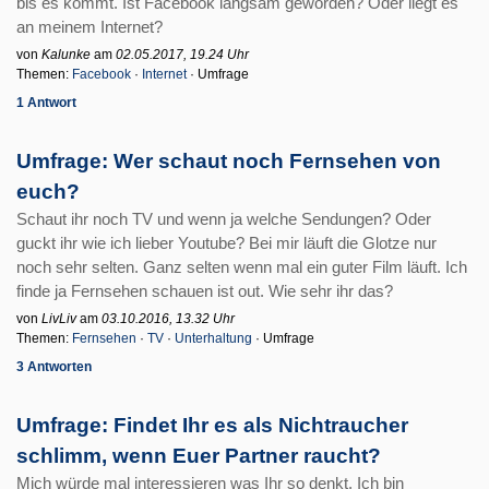
bis es kommt. Ist Facebook langsam geworden? Oder liegt es
an meinem Internet?
von
Kalunke
am
02.05.2017, 19.24 Uhr
Themen:
Facebook
·
Internet
· Umfrage
1 Antwort
Umfrage: Wer schaut noch Fernsehen von
euch?
Schaut ihr noch TV und wenn ja welche Sendungen? Oder
guckt ihr wie ich lieber Youtube? Bei mir läuft die Glotze nur
noch sehr selten. Ganz selten wenn mal ein guter Film läuft. Ich
finde ja Fernsehen schauen ist out. Wie sehr ihr das?
von
LivLiv
am
03.10.2016, 13.32 Uhr
Themen:
Fernsehen
·
TV
·
Unterhaltung
· Umfrage
3 Antworten
Umfrage: Findet Ihr es als Nichtraucher
schlimm, wenn Euer Partner raucht?
Mich würde mal interessieren was Ihr so denkt. Ich bin