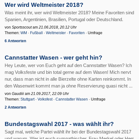
Wer wird Weltmeister 2018?
Was meint ihr, wer wird Weltmeister 2018? Meine Favoriten sind
Spanien, Argentinien, Brasilien, Portugal oder Deutschland.
von
Sportsscout
am
21.06.2018, 20.12 Uhr
Themen:
WM
·
Fußball
·
Weltmeister
·
Favoriten
· Umfrage
6 Antworten
Cannstatter Wasen - wer geht hin?
Hey Leute, wer von Euch geht auf den Cannstatter Wasen? Ich
mag Volksfeste und bin total gerne auf dem Wasen! Mich nervt
nur, dass man nicht in alle Bierzelte ohne Karten reinkommt. In
den Wasenwirt kommt man ja ohne Reservierung quasi nicht ...
von
Gaudiii
am
21.09.2017, 22.09 Uhr
Themen:
Stuttgart
·
Volksfest
·
Cannstatter Wasen
· Umfrage
2 Antworten
Bundestagswahl 2017 - was wählt ihr?
Sagt mal, welche Partei wählt ihr bei der Bundestagswahl 2017
und warum. Wer ist euch sympathischer, Frau Merkel oder Herr