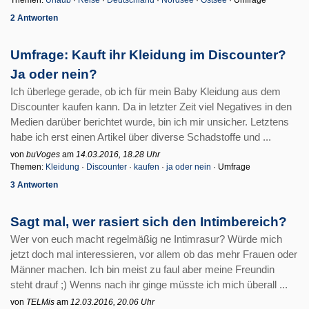
Themen:
Urlaub
·
Reise
·
Deutschland
·
Nordsee
·
Ostsee
· Umfrage
2 Antworten
Umfrage: Kauft ihr Kleidung im Discounter?
Ja oder nein?
Ich überlege gerade, ob ich für mein Baby Kleidung aus dem
Discounter kaufen kann. Da in letzter Zeit viel Negatives in den
Medien darüber berichtet wurde, bin ich mir unsicher. Letztens
habe ich erst einen Artikel über diverse Schadstoffe und ...
von
buVoges
am
14.03.2016, 18.28 Uhr
Themen:
Kleidung
·
Discounter
·
kaufen
·
ja oder nein
· Umfrage
3 Antworten
Sagt mal, wer rasiert sich den Intimbereich?
Wer von euch macht regelmäßig ne Intimrasur? Würde mich
jetzt doch mal interessieren, vor allem ob das mehr Frauen oder
Männer machen. Ich bin meist zu faul aber meine Freundin
steht drauf ;) Wenns nach ihr ginge müsste ich mich überall ...
von
TELMis
am
12.03.2016, 20.06 Uhr