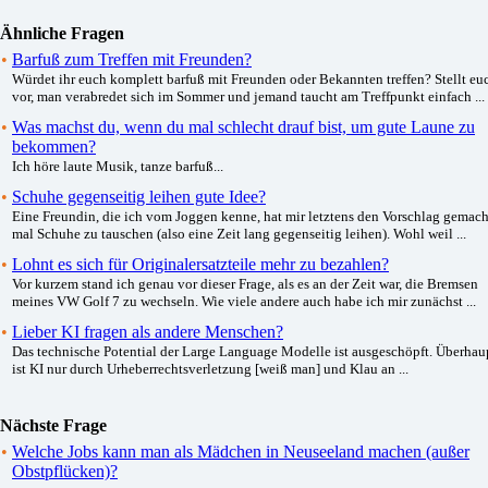
Ähnliche Fragen
•
Barfuß zum Treffen mit Freunden?
Würdet ihr euch komplett barfuß mit Freunden oder Bekannten treffen? Stellt eu
vor, man verabredet sich im Sommer und jemand taucht am Treffpunkt einfach ...
•
Was machst du, wenn du mal schlecht drauf bist, um gute Laune zu
bekommen?
Ich höre laute Musik, tanze barfuß...
•
Schuhe gegenseitig leihen gute Idee?
Eine Freundin, die ich vom Joggen kenne, hat mir letztens den Vorschlag gemach
mal Schuhe zu tauschen (also eine Zeit lang gegenseitig leihen). Wohl weil ...
•
Lohnt es sich für Originalersatzteile mehr zu bezahlen?
Vor kurzem stand ich genau vor dieser Frage, als es an der Zeit war, die Bremsen
meines VW Golf 7 zu wechseln. Wie viele andere auch habe ich mir zunächst ...
•
Lieber KI fragen als andere Menschen?
Das technische Potential der Large Language Modelle ist ausgeschöpft. Überhau
ist KI nur durch Urheberrechtsverletzung [weiß man] und Klau an ...
Nächste Frage
•
Welche Jobs kann man als Mädchen in Neuseeland machen (außer
Obstpflücken)?