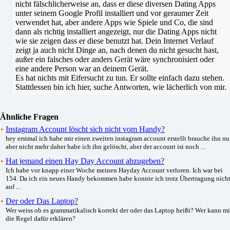
nicht fälschlicherweise an, dass er diese diversen Dating Apps
unter seinem Google Profil installiert und vor geraumer Zeit
verwendet hat, aber andere Apps wie Spiele und Co, die sind
dann als richtig installiert angezeigt, nur die Dating Apps nicht
wie sie zeigen dass er diese benutzt hat. Dein Internet Verlauf
zeigt ja auch nicht Dinge an, nach denen du nicht gesucht hast,
außer ein falsches oder anders Gerät wäre synchronisiert oder
eine andere Person war an deinem Gerät.
Es hat nichts mit Eifersucht zu tun. Er sollte einfach dazu stehen.
Stattdessen bin ich hier, suche Antworten, wie lächerlich von mir.
Ähnliche Fragen
•
Instagram Account löscht sich nicht vom Handy?
hey erstmal ich habe mir einen zweiten instagram account erstellt brauche ihn n
aber nicht mehr daher habe ich ihn gelöscht, aber der account ist noch ...
•
Hat jemand einen Hay Day Account abzugeben?
Ich habe vor knapp einer Woche meinen Hayday Account verloren. Ich war bei
154. Da ich ein neues Handy bekommen habe konnte ich trotz Übertragung nich
auf ...
•
Der oder Das Laptop?
Wer weiss ob es grammatikalisch korrekt der oder das Laptop heißt? Wer kann mi
die Regel dafür erklären?