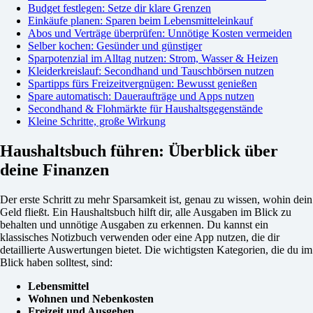
Budget festlegen: Setze dir klare Grenzen
Einkäufe planen: Sparen beim Lebensmitteleinkauf
Abos und Verträge überprüfen: Unnötige Kosten vermeiden
Selber kochen: Gesünder und günstiger
Sparpotenzial im Alltag nutzen: Strom, Wasser & Heizen
Kleiderkreislauf: Secondhand und Tauschbörsen nutzen
Spartipps fürs Freizeitvergnügen: Bewusst genießen
Spare automatisch: Daueraufträge und Apps nutzen
Secondhand & Flohmärkte für Haushaltsgegenstände
Kleine Schritte, große Wirkung
Haushaltsbuch führen: Überblick über
deine Finanzen
Der erste Schritt zu mehr Sparsamkeit ist, genau zu wissen, wohin dein
Geld fließt. Ein Haushaltsbuch hilft dir, alle Ausgaben im Blick zu
behalten und unnötige Ausgaben zu erkennen. Du kannst ein
klassisches Notizbuch verwenden oder eine App nutzen, die dir
detaillierte Auswertungen bietet. Die wichtigsten Kategorien, die du im
Blick haben solltest, sind:
Lebensmittel
Wohnen und Nebenkosten
Freizeit und Ausgehen