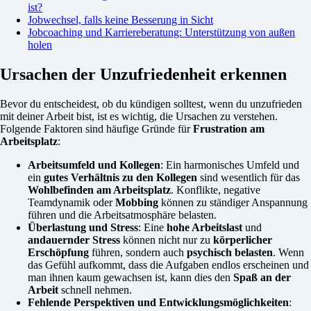
ist?
Jobwechsel, falls keine Besserung in Sicht
Jobcoaching und Karriereberatung: Unterstützung von außen
holen
Ursachen der Unzufriedenheit erkennen
Bevor du entscheidest, ob du kündigen solltest, wenn du unzufrieden
mit deiner Arbeit bist, ist es wichtig, die Ursachen zu verstehen.
Folgende Faktoren sind häufige Gründe für
Frustration am
Arbeitsplatz
:
Arbeitsumfeld und Kollegen
: Ein harmonisches Umfeld und
ein
gutes Verhältnis zu den Kollegen
sind wesentlich für das
Wohlbefinden am Arbeitsplatz
. Konflikte, negative
Teamdynamik oder
Mobbing
können zu ständiger Anspannung
führen und die Arbeitsatmosphäre belasten.
Überlastung und Stress
: Eine
hohe Arbeitslast
und
andauernder Stress
können nicht nur zu
körperlicher
Erschöpfung
führen, sondern auch
psychisch belasten
. Wenn
das Gefühl aufkommt, dass die Aufgaben endlos erscheinen und
man ihnen kaum gewachsen ist, kann dies den
Spaß an der
Arbeit
schnell nehmen.
Fehlende Perspektiven und Entwicklungsmöglichkeiten
: