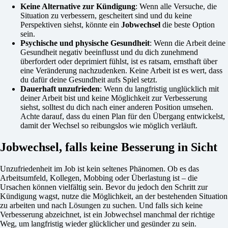
Keine Alternative zur Kündigung
: Wenn alle Versuche, die
Situation zu verbessern, gescheitert sind und du keine
Perspektiven siehst, könnte ein
Jobwechsel
die beste Option
sein.
Psychische und physische Gesundheit
: Wenn die Arbeit deine
Gesundheit negativ beeinflusst und du dich zunehmend
überfordert oder deprimiert fühlst, ist es ratsam, ernsthaft über
eine Veränderung nachzudenken. Keine Arbeit ist es wert, dass
du dafür deine Gesundheit aufs Spiel setzt.
Dauerhaft unzufrieden
: Wenn du langfristig unglücklich mit
deiner Arbeit bist und keine Möglichkeit zur Verbesserung
siehst, solltest du dich nach einer anderen Position umsehen.
Achte darauf, dass du einen Plan für den Übergang entwickelst,
damit der Wechsel so reibungslos wie möglich verläuft.
Jobwechsel, falls keine Besserung in Sicht
Unzufriedenheit im Job ist kein seltenes Phänomen. Ob es das
Arbeitsumfeld, Kollegen, Mobbing oder Überlastung ist – die
Ursachen können vielfältig sein. Bevor du jedoch den Schritt zur
Kündigung wagst, nutze die Möglichkeit, an der bestehenden Situation
zu arbeiten und nach Lösungen zu suchen. Und falls sich keine
Verbesserung abzeichnet, ist ein Jobwechsel manchmal der richtige
Weg, um langfristig wieder glücklicher und gesünder zu sein.