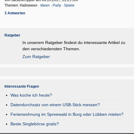
von
JacktheRipper
am
04.10.2017, 01.25 Uhr
Themen: Halloween ·
Ideen
·
Party
·
Spiele
3 Antworten
Ratgeber
In unserem Ratgeber findest du interessante Artikel zu
den verschiedensten Themen.
Zum Ratgeber
Interessante Fragen
Was koche ich heute?
Datendurchsatz von einem USB-Stick messen?
Ferienwohnung im Spreewald in Burg oder Lübben mieten?
Beste Singlebörse gratis?