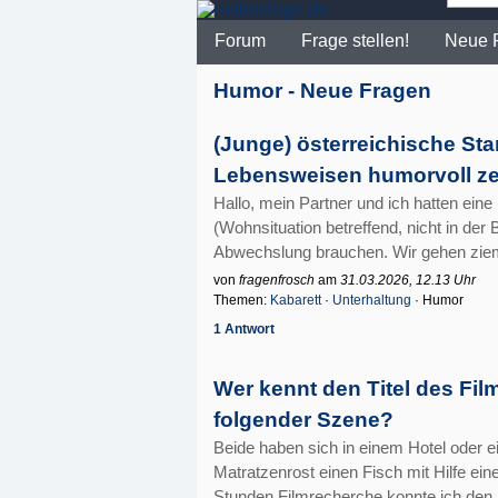
Forum
Frage stellen!
Neue 
Humor - Neue Fragen
(Junge) österreichische St
Lebensweisen humorvoll ze
Hallo, mein Partner und ich hatten eine
(Wohnsituation betreffend, nicht in de
Abwechslung brauchen. Wir gehen ziemli
von
fragenfrosch
am
31.03.2026, 12.13 Uhr
Themen:
Kabarett
·
Unterhaltung
· Humor
1 Antwort
Wer kennt den Titel des Fil
folgender Szene?
Beide haben sich in einem Hotel oder e
Matratzenrost einen Fisch mit Hilfe ei
Stunden Filmrecherche konnte ich den Fi