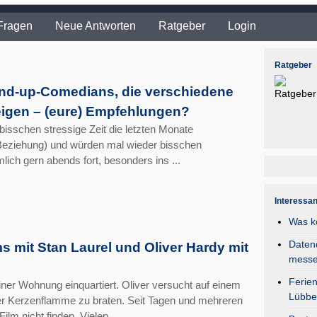
Fragen
Neue Antworten
Ratgeber
Login
Ratgeber
and-up-Comedians, die verschiedene
igen – (eure) Empfehlungen?
 bisschen stressige Zeit die letzten Monate
r Beziehung) und würden mal wieder bisschen
ch gern abends fort, besonders ins ...
Interessa
Was k
Daten
ms mit Stan Laurel und Oliver Hardy mit
mess
Ferie
iner Wohnung einquartiert. Oliver versucht auf einem
Lübbe
ner Kerzenflamme zu braten. Seit Tagen und mehreren
lm nicht finden. Vielen ...