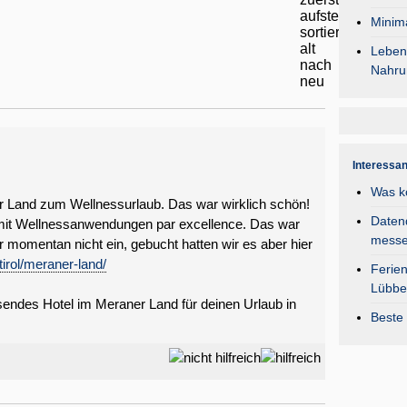
Minima
Lebens
Nahru
Interessa
Was k
r Land zum Wellnessurlaub. Das war wirklich schön!
Daten
, mit Wellnessanwendungen par excellence. Das war
mess
ir momentan nicht ein, gebucht hatten wir es aber hier
tirol/meraner-land/
Ferie
Lübbe
assendes Hotel im Meraner Land für deinen Urlaub in
Beste 