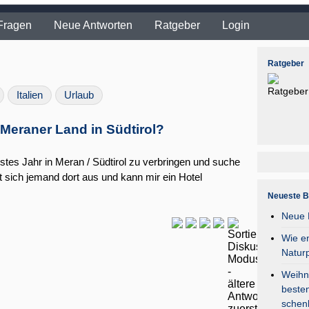
Fragen
Neue Antworten
Ratgeber
Login
Ratgeber
Italien
Urlaub
Meraner Land in Südtirol?
stes Jahr in Meran / Südtirol zu verbringen und suche
 sich jemand dort aus und kann mir ein Hotel
Neueste B
Neue F
Wie en
Natur
Weihna
besten
schen