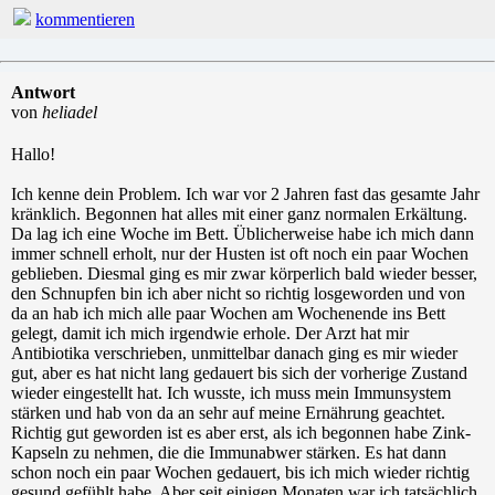
kommentieren
Antwort
von
heliadel
Hallo!
Ich kenne dein Problem. Ich war vor 2 Jahren fast das gesamte Jahr
kränklich. Begonnen hat alles mit einer ganz normalen Erkältung.
Da lag ich eine Woche im Bett. Üblicherweise habe ich mich dann
immer schnell erholt, nur der Husten ist oft noch ein paar Wochen
geblieben. Diesmal ging es mir zwar körperlich bald wieder besser,
den Schnupfen bin ich aber nicht so richtig losgeworden und von
da an hab ich mich alle paar Wochen am Wochenende ins Bett
gelegt, damit ich mich irgendwie erhole. Der Arzt hat mir
Antibiotika verschrieben, unmittelbar danach ging es mir wieder
gut, aber es hat nicht lang gedauert bis sich der vorherige Zustand
wieder eingestellt hat. Ich wusste, ich muss mein Immunsystem
stärken und hab von da an sehr auf meine Ernährung geachtet.
Richtig gut geworden ist es aber erst, als ich begonnen habe Zink-
Kapseln zu nehmen, die die Immunabwer stärken. Es hat dann
schon noch ein paar Wochen gedauert, bis ich mich wieder richtig
gesund gefühlt habe. Aber seit einigen Monaten war ich tatsächlich