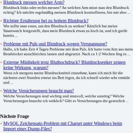
•
Blutdruck messen welcher Arm?
Blutdruck links oder rechts messen? An welchen Arm misst man den Blutdruck
richtig? Ich möchte regelmäßig meinen Blutdruck kontrollieren, bin mir aber ...
•
Richtige Ernährung bei zu hohem Blutdruck?
Wie sollte man essen, um den Blutdruck zu senken? Kürzlich hat meine
Smartwatch festgestellt, dass mein Blutdruck etwas zu hoch ist, und ich greife
bereits ...
•
Probleme mit Puls und Blutdruck wegen Verspannung?
Hallo, ich habe Zeit 4 Tagen Probleme mit dem Puls. Ich hatte vom Arzt aus mein
Betablocker ausschleichen lassen und abgesetzt. Nach ca 1-2 Wochen fing es ...
•
Extreme Müdigkeit trotz Bluthochdruck? Blutdrucksenker zeigen
keine Wirkung, warum?
Wenn ich morgens meine Blutdruckmittel einnehme, kann ich mich für die
nächsten zwei Stunden erneut ins Bett legen, da ich schnell wieder sehr ermüde
und ...
•
Welche Versicherungen braucht man?
Welche Versicherungen sind wichtig und sinnvoll, welche unnötig? Welche
Versicherungen brauche ich wirklich? Gibt es Versicherungen die gesetzlich ...
Nächste Frage
•
MySQL Zeichensatz-Problem mit Charset unter Windows beim
Import eines Dump-Files?