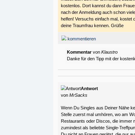
kostenlos. Dort kannst du dann Frau
nach der Anmeldung auch schon viele
helfen! Versuchs einfach mal, kostet di
deine Traumfrau kennen. Grüße
kommentieren
Kommentar
von
Klaustro
Danke für den Tipp mit der kosten
Antwort
von
MrSacks
Wenn Du Singles aus Deiner Nähe ke
Stelle zuerst mal umhören, wo am Woc
Restaurants oder Discos, die immer m
zumindest als beliebte Single-Treffpu
Du nicht an Frauen gerätst, die nur a