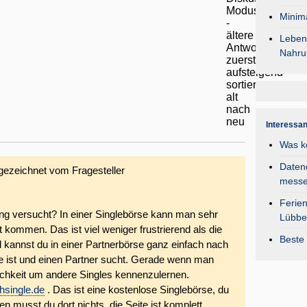
Minima
Lebens
Nahru
Interessa
Was k
Daten
gezeichnet vom Fragesteller
mess
Ferie
ng versucht? In einer Singlebörse kann man sehr
Lübbe
t kommen. Das ist viel weniger frustrierend als die
Beste 
l kannst du in einer Partnerbörse ganz einfach nach
le ist und einen Partner sucht. Gerade wenn man
lichkeit um andere Singles kennenzulernen.
hsingle.de
. Das ist eine kostenlose Singlebörse, du
n musst du dort nichts, die Seite ist komplett