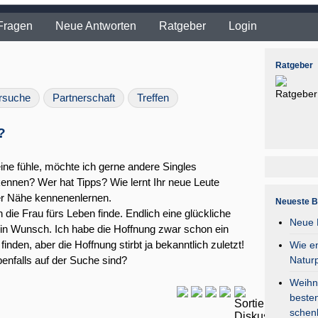
Fragen
Neue Antworten
Ratgeber
Login
Ratgeber
rsuche
Partnerschaft
Treffen
?
eine fühle, möchte ich gerne andere Singles
ennen? Wer hat Tipps? Wie lernt Ihr neue Leute
er Nähe kennenenlernen.
Neueste B
die Frau fürs Leben finde. Endlich eine glückliche
Neue F
in Wunsch. Ich habe die Hoffnung zwar schon ein
nden, aber die Hoffnung stirbt ja bekanntlich zuletzt!
Wie en
Natur
benfalls auf der Suche sind?
Weihna
besten
schen