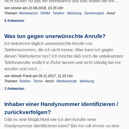
nicht sicher! Ist das ein Werbeanruf und was wollen die mir ...
von
vironie
am
23.08.2018, 19.35 Uhr
Themen:
Werbeanruf
·
SPAM
·
Telefon
·
Werbung
·
Gewinnspiel
· Anruf
4 Antworten
Was tun gegen unerwünschte Anrufe?
Ich bekomme täglich unerwünschte Anrufe von
Telefonnummern, die ich nicht kenne. Was kann ich gegen
diesen Telefonterror tun? Ich möchte daß mich die unbekannten
Telefonanrufer endlich in Ruhe lassen und nicht ständig bei mir
anrufen und mich ...
von
Almuth Frank
am
09.11.2017, 11.35 Uhr
Themen:
Telefon
·
Terror
· Anruf ·
Werbeanrufe
·
Werbung
3 Antworten
Inhaber einer Handynummer identifizieren /
zurückverfolgen?
Gibt es eine Möglichkeit wie ich den Anrufer einer
Handynummer identifizieren kann? Bei mir ruft immer so eine