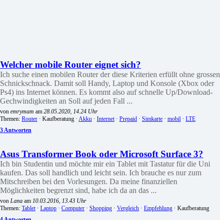
Welcher mobile Router eignet sich?
Ich suche einen mobilen Router der diese Kriterien erfüllt ohne grossen
Schnickschnack. Damit soll Handy, Laptop und Konsole (Xbox oder
Ps4) ins Internet können. Es kommt also auf schnelle Up/Download-
Gechwindigkeiten an Soll auf jeden Fall ...
von
emrymam
am
28.05.2020, 14.24 Uhr
Themen:
Router
· Kaufberatung ·
Akku
·
Internet
·
Prepaid
·
Simkarte
·
mobil
·
LTE
3 Antworten
Asus Transformer Book oder Microsoft Surface 3?
Ich bin Studentin und möchte mir ein Tablet mit Tastatur für die Uni
kaufen. Das soll handlich und leicht sein. Ich brauche es nur zum
Mitschreiben bei den Vorlesungen. Da meine finanziellen
Möglichkeiten begrenzt sind, habe ich da an das ...
von
Lana
am
10.03.2016, 13.43 Uhr
Themen:
Tablet
·
Laptop
·
Computer
·
Shopping
·
Vergleich
·
Empfehlung
· Kaufberatung
4 Antworten