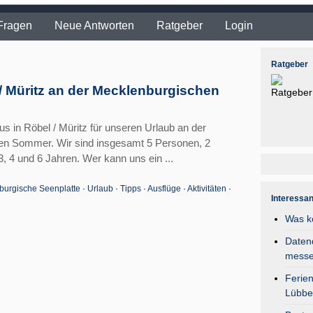
Fragen
Neue Antworten
Ratgeber
Login
Ratgeber
/ Müritz an der Mecklenburgischen
us in Röbel / Müritz für unseren Urlaub an der
sen Sommer. Wir sind insgesamt 5 Personen, 2
, 4 und 6 Jahren. Wer kann uns ein ...
burgische Seenplatte
·
Urlaub
·
Tipps
·
Ausflüge
·
Aktivitäten
·
Interessa
Was k
Daten
mess
Ferie
Lübbe