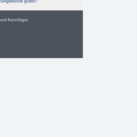
Singlebörse gratis?
 und Ratschlägen