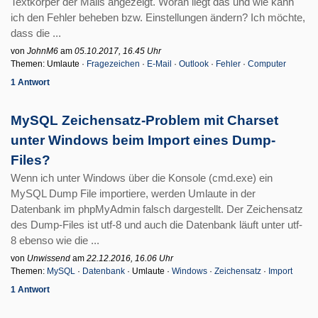
Textkörper der Mails angezeigt. Woran liegt das und wie kann
ich den Fehler beheben bzw. Einstellungen ändern? Ich möchte,
dass die ...
von
JohnM6
am
05.10.2017, 16.45 Uhr
Themen: Umlaute ·
Fragezeichen
·
E-Mail
·
Outlook
·
Fehler
·
Computer
1 Antwort
MySQL Zeichensatz-Problem mit Charset
unter Windows beim Import eines Dump-
Files?
Wenn ich unter Windows über die Konsole (cmd.exe) ein
MySQL Dump File importiere, werden Umlaute in der
Datenbank im phpMyAdmin falsch dargestellt. Der Zeichensatz
des Dump-Files ist utf-8 und auch die Datenbank läuft unter utf-
8 ebenso wie die ...
von
Unwissend
am
22.12.2016, 16.06 Uhr
Themen:
MySQL
·
Datenbank
· Umlaute ·
Windows
·
Zeichensatz
·
Import
1 Antwort