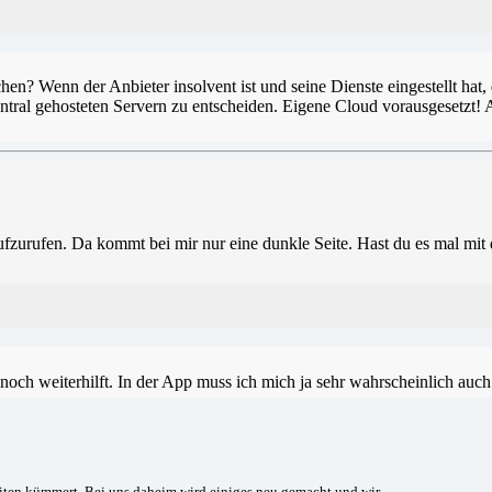
chen? Wenn der Anbieter insolvent ist und seine Dienste eingestellt hat
zentral gehosteten Servern zu entscheiden. Eigene Cloud vorausgesetzt!
aufzurufen. Da kommt bei mir nur eine dunkle Seite. Hast du es mal mi
ie noch weiterhilft. In der App muss ich mich ja sehr wahrscheinlich au
iten kümmert. Bei uns daheim wird einiges neu gemacht und wir ...