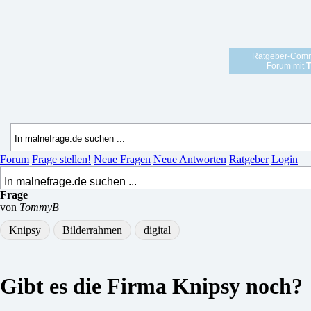
Ratgeber-Comm
Forum mit
T
Forum
Frage stellen!
Neue Fragen
Neue Antworten
Ratgeber
Login
Frage
von
TommyB
Knipsy
Bilderrahmen
digital
Gibt es die Firma Knipsy noch?