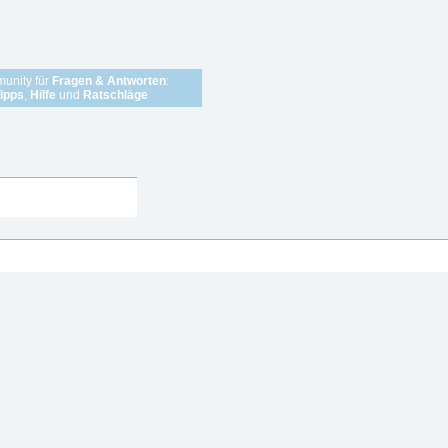
unity für
Fragen & Antworten
:
ipps
,
Hilfe
und
Ratschläge