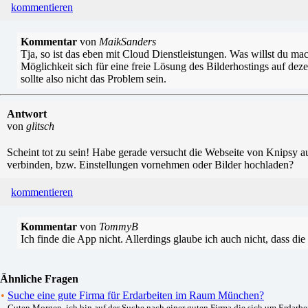
kommentieren
Kommentar
von
MaikSanders
Tja, so ist das eben mit Cloud Dienstleistungen. Was willst du ma
Möglichkeit sich für eine freie Lösung des Bilderhostings auf de
sollte also nicht das Problem sein.
Antwort
von
glitsch
Scheint tot zu sein! Habe gerade versucht die Webseite von Knipsy 
verbinden, bzw. Einstellungen vornehmen oder Bilder hochladen?
kommentieren
Kommentar
von
TommyB
Ich finde die App nicht. Allerdings glaube ich auch nicht, dass d
Ähnliche Fragen
•
Suche eine gute Firma für Erdarbeiten im Raum München?
Guten Morgen, ich bin auf der Suche nach einer guten Firma die sich um Erdarbe