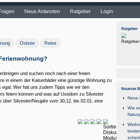
Fragen
Neue Antworten
Ratgeber
Login
Ratgeber
hnung
Ostsee
Reise
e Ferienwohnung?
erbringen und suchen noch nach einer freien
re in einem der Kaiserbäder eine günstige Wohnung zu
ns egal. Wer hat uns zudem Tipps wie wir den
Neueste B
s feiern können und was auf Usedom zu Silvester
Neue F
e über Silvester/Neujahr vom 30.12. bis 02.01. eine
Wie en
Natur
Weihna
besten
schen