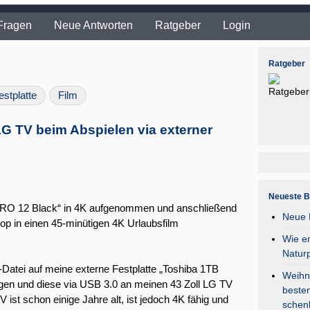
Fragen
Neue Antworten
Ratgeber
Login
Ratgeber
estplatte
Film
LG TV beim Abspielen via externer
Neueste B
ERO 12 Black“ in 4K aufgenommen und anschließend
Neue F
op in einen 45-minütigen 4K Urlaubsfilm
Wie en
Natur
atei auf meine externe Festplatte „Toshiba 1TB
Weihna
 und diese via USB 3.0 an meinen 43 Zoll LG TV
besten
t schon einige Jahre alt, ist jedoch 4K fähig und
schen