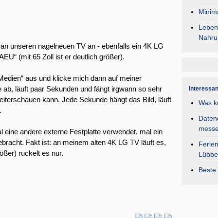
Minima
Lebens
Nahru
e an unseren nagelneuen TV an - ebenfalls ein 4K LG
U“ (mit 65 Zoll ist er deutlich größer).
„Medien“ aus und klicke mich dann auf meiner
ese ab, läuft paar Sekunden und fängt irgwann so sehr
Interessa
iterschauen kann. Jede Sekunde hängt das Bild, läuft
Was k
.
Daten
mess
 eine andere externe Festplatte verwendet, mal ein
bracht. Fakt ist: an meinem alten 4K LG TV läuft es,
Ferie
ßer) ruckelt es nur.
Lübbe
Beste 