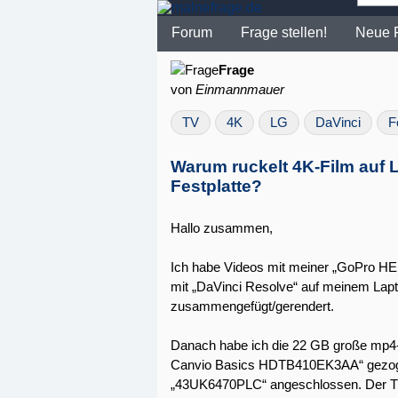
Forum
Frage stellen!
Neue 
Frage
von
Einmannmauer
TV
4K
LG
DaVinci
F
Warum ruckelt 4K-Film auf 
Festplatte?
Hallo zusammen,
Ich habe Videos mit meiner „GoPro H
mit „DaVinci Resolve“ auf meinem Lapt
zusammengefügt/gerendert.
Danach habe ich die 22 GB große mp4-D
Canvio Basics HDTB410EK3AA“ gezogen
„43UK6470PLC“ angeschlossen. Der TV is