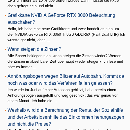
EPS um mehr als 10 % übertroffen wurde? Dann müsste die Aktie
doch gefragt sein und nicht ...
•
Grafikkarte NVIDIA GeForce RTX 3060 Beleuchtung
ausschalten?
Hallo, ich habe eine neue Grafikkarte und zwar handelt es sich um
die: NVIDIA GeForce RTX 3060 Ti 8GB GDDR6X (Palit Dual LHR) Ich
wusste gar nicht, dass ...
•
Wann steigen die Zinsen?
Alle Sparer beklagen sich, wann steigen die Zinsen wieder? Werden
die Zinsen in absehbarer Zeit überhaupt wieder steigen? Ich lese und
höre es immer ...
•
Anhörungsbogen wegen Blitzer auf Autobahn. Kommt da
noch was oder wird das Verfahren fallen gelassen?
Ich wurde im Juni auf einer Autobahn geblitzt, habe bereits einen
Anhörungsbogen ausgefüllt und weg geschickt das war genau vor
einem Monat. Ich habe die ...
•
Weshalb wird die Berechnung der Rente, der Sozialhilfe
und der Arbeitslosenhilfe das Einkommen herangezogen
und nicht die Preise?