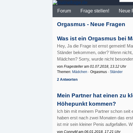
Forum
Frage stellen!
Neue 
Orgasmus - Neue Fragen
Was ist ein Orgasmus bei 
Hey, Ja die Frage ist ernst gemeint! 
Ständer bekommen, oder? Wenn nicht, 
Mädchen? Sorry, wurde nicht besonders 
von
Fragesteller
am
01.07.2018, 13.12 Uhr
Themen:
Mädchen
· Orgasmus ·
Ständer
2 Antworten
Mein Partner hat einen zu k
Höhepunkt kommen?
Ich bin mit meinem Partner schon seit
haben erst nach zwei Monaten das ers
ist mir sein kleiner Penis aufgefallen. Wi
von
ConnyM
am
06.01.2018, 17.21 Uhr