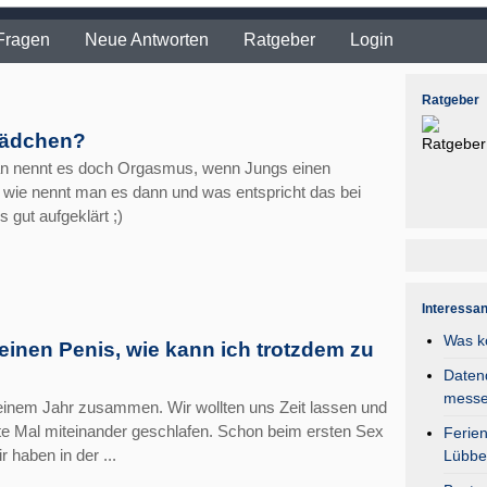
Fragen
Neue Antworten
Ratgeber
Login
Ratgeber
Mädchen?
Man nennt es doch Orgasmus, wenn Jungs einen
wie nennt man es dann und was entspricht das bei
gut aufgeklärt ;)
Interessa
Was k
leinen Penis, wie kann ich trotzdem zu
Daten
mess
 einem Jahr zusammen. Wir wollten uns Zeit lassen und
te Mal miteinander geschlafen. Schon beim ersten Sex
Ferie
r haben in der ...
Lübbe