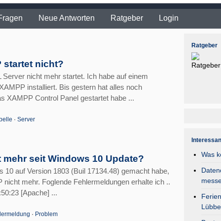
Fragen
Neue Antworten
Ratgeber
Login
Ratgeber
startet nicht?
Server nicht mehr startet. Ich habe auf einem
PP installiert. Bis gestern hat alles noch
das XAMPP Control Panel gestartet habe ...
belle
·
Server
Interessa
Was k
t mehr seit Windows 10 Update?
Daten
s 10 auf Version 1803 (Buil 17134.48) gemacht habe,
mess
 nicht mehr. Foglende Fehlermeldungen erhalte ich ..
:50:23 [Apache] ...
Ferie
Lübbe
lermeldung
·
Problem