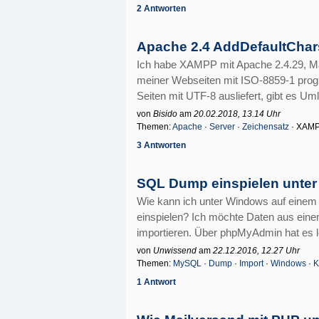
2 Antworten
Apache 2.4 AddDefaultChar
Ich habe XAMPP mit Apache 2.4.29, Mari
meiner Webseiten mit ISO-8859-1 prog
Seiten mit UTF-8 ausliefert, gibt es Uml
von
Bisido
am
20.02.2018, 13.14 Uhr
Themen:
Apache
·
Server
·
Zeichensatz
· XAMP
3 Antworten
SQL Dump einspielen unte
Wie kann ich unter Windows auf ein
einspielen? Ich möchte Daten aus ein
importieren. Über phpMyAdmin hat es lei
von
Unwissend
am
22.12.2016, 12.27 Uhr
Themen:
MySQL
·
Dump
·
Import
·
Windows
·
K
1 Antwort