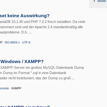
Beste 
set keine Auswirkung?
aDB 10.1.30 und PHP 7.2.2 frisch installiert. Da viele
rammiert sind und der Apache 2.4 standardmäßig alle
autprobleme. D.h. ...
P ·
ISO-8859-1
·
UTF-8
r Windows / XAMPP?
em XAMPP-Server ein großes MySQL-Datenbank Dump
em Dump im Format *.sql in eine Datenbank
der nicht funktioniert, das der Dump zu groß ...
onsole
· XAMPP