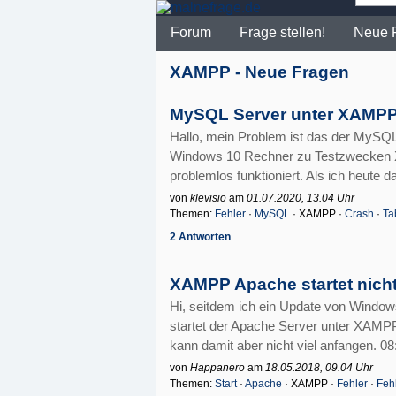
Forum
Frage stellen!
Neue 
XAMPP - Neue Fragen
MySQL Server unter XAMPP 
Hallo, mein Problem ist das der MySQL 
Windows 10 Rechner zu Testzwecken XAM
problemlos funktioniert. Als ich heute 
von
klevisio
am
01.07.2020, 13.04 Uhr
Themen:
Fehler
·
MySQL
· XAMPP ·
Crash
·
Ta
2 Antworten
XAMPP Apache startet nich
Hi, seitdem ich ein Update von Window
startet der Apache Server unter XAMPP
kann damit aber nicht viel anfangen. 08
von
Happanero
am
18.05.2018, 09.04 Uhr
Themen:
Start
·
Apache
· XAMPP ·
Fehler
·
Feh