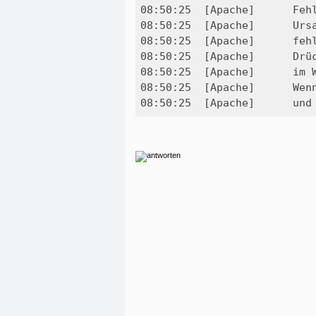
08:50:25  [Apache] 	Fehler: Apache wurde unerwartet beendet

08:50:25  [Apache] 	Ursache könnte ein geblockter Port, fehlende Abhängigkeiten,

08:50:25  [Apache] 	fehlende Berechtigungen, ein Absturz oder ein Abbruch einer anderen Methode sein.

08:50:25  [Apache] 	Drücke den Logs Button um error logs zu sehen und prüfe

08:50:25  [Apache] 	im Windows Event Viewer für weitere Hinweise

08:50:25  [Apache] 	Wenn du weitere Hilfe benötigst, kopiere den kompletten Inhalt des Log Fensters

08:50: