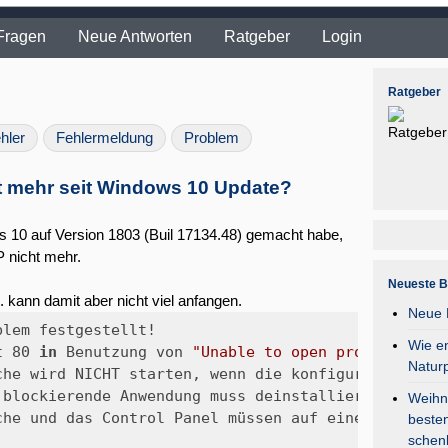
Fragen
Neue Antworten
Ratgeber
Login
Ratgeber
hler
Fehlermeldung
Problem
t mehr seit Windows 10 Update?
s 10 auf Version 1803 (Buil 17134.48) gemacht habe,
 nicht mehr.
Neueste B
 kann damit aber nicht viel anfangen.
Neue F
Wie en
pache] 	Port 80 
in
 Benutzung von 
"Unable to open process"
 (PI
Natur
Weihna
besten
schen