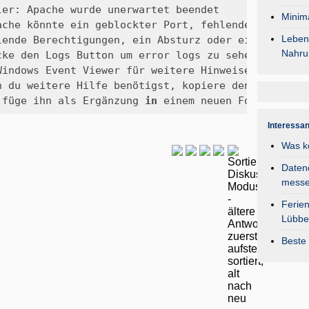
Minima
Lebens
Nahru
25  [Apache] 	und füge ihn als Ergänzung 
in
 einem neuen Forum Eintr
Interessa
Was k
Daten
mess
Ferie
Lübbe
Beste 