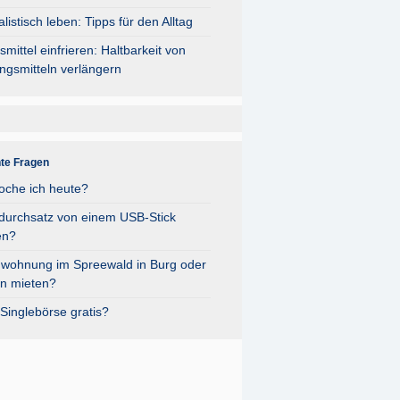
listisch leben: Tipps für den Alltag
mittel einfrieren: Haltbarkeit von
ngsmitteln verlängern
ag hinzu.
nte Fragen
oche ich heute?
durchsatz von einem USB-Stick
en?
nwohnung im Spreewald in Burg oder
n mieten?
Singlebörse gratis?