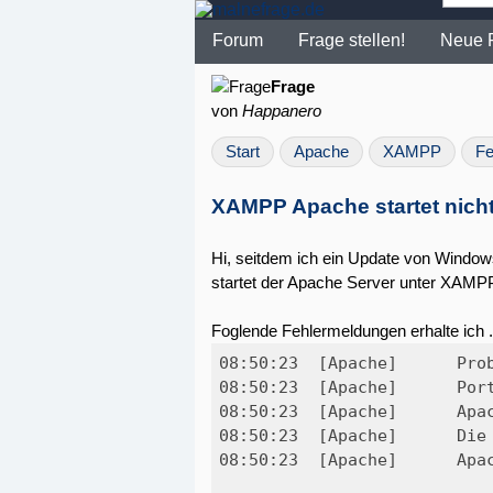
Forum
Frage stellen!
Neue 
Frage
von
Happanero
Start
Apache
XAMPP
Fe
XAMPP Apache startet nich
Hi, seitdem ich ein Update von Window
startet der Apache Server unter XAMPP
Foglende Fehlermeldungen erhalte ich ..
08:50:23  [Apache] 	Problem festgestellt!

08:50:23  [A
08:50:23  [Apache] 	Apache wird NICHT starten, wenn die konfigurierten Ports nicht frei sind!

08:50:23  [Apache] 	Die blockierende Anwendung muss deinstalliert/deaktiviert/rekonfiguriert werden oder

08:50:23  [Apache] 	Apache und das Control Panel müssen auf einen anderen Port zu lauschen
