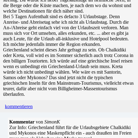
die Berge oder die Küste machen, je nach dem wo du wohnst und
welche Destinationen für dich näher sind.
Bei 5 Tagen Aufenthalt sind es defacto 3 Urlaubstage. Denn
Anreise- und Abreisetag sehe ich nicht als Urlaubstag. Durch die
An-/Abreise geht einfach viel von der Urlaubszeit verloren. Man
muss sich vor Ort umsehen, alles erkunden, etc. ... aber es gibt ja
auch Leute, für die Urlaub all-inklusive und Hotelpool bedeuten.
Ich möchte jedenfalls immer die Region erkunden.
Griechenland scheint dieses Jahr gefragt zu sein. Ob Chalkidiki
oder Kreta, voll wird es im Sommer sicherlich auch trotz Corona in
den billigen Touriorten. Ich würde auf eine griechische Insel reisen
wenn es unbedingt ein Griechenland-Urlaub sein muss. Kreta
würde ich nicht unbedingt wählen. Wie wäre es mit Santorin,
Samos oder Mykonos? Das sind jetzt nicht die typischen
griechischen Inseln für den Mainstream-Tourismus, vielleicht etwas
teurer, dafür aber nicht vom Billigheimer-Massentourismus
überlaufen.
kommentieren
Kommentar
von
SimonK
Zur Info: Griechenland führt für die Urlaubsgebiete Chalkidiki
und Mykonos eine Maskenpflicht ein - auch draußen im Freien