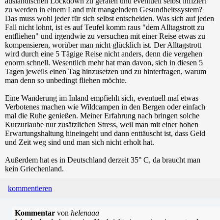
ausländischen Lockdown zu geraten und eventuell selbst infiziert
zu werden in einem Land mit mangelndem Gesundheitssystem?
Das muss wohl jeder für sich selbst entscheiden. Was sich auf jeden
Fall nicht lohnt, ist es auf Teufel komm raus "dem Alltagstrott zu
entfliehen" und irgendwie zu versuchen mit einer Reise etwas zu
kompensieren, worüber man nicht glücklich ist. Der Alltagstrott
wird durch eine 5 Tägige Reise nicht anders, denn die vergehen
enorm schnell. Wesentlich mehr hat man davon, sich in diesen 5
Tagen jeweils einen Tag hinzusetzen und zu hinterfragen, warum
man denn so unbedingt fliehen möchte.
Eine Wanderung im Inland empfiehlt sich, eventuell mal etwas
Verbotenes machen wie Wildcampen in den Bergen oder einfach
mal die Ruhe genießen. Meiner Erfahrung nach bringen solche
Kurzurlaube nur zusätzlichen Stress, weil man mit einer hohen
Erwartungshaltung hineingeht und dann enttäuscht ist, dass Geld
und Zeit weg sind und man sich nicht erholt hat.
Außerdem hat es in Deutschland derzeit 35° C, da braucht man
kein Griechenland.
kommentieren
Kommentar
von
helenaaa