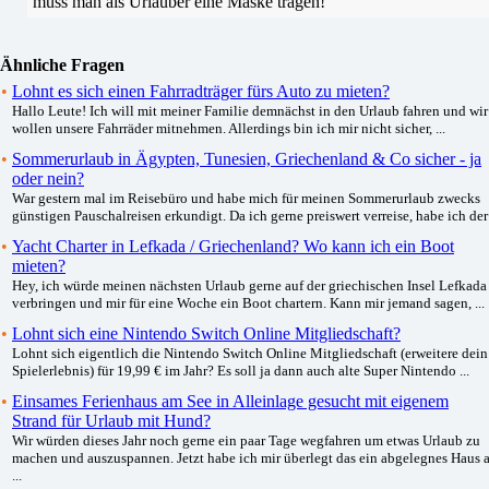
muss man als Urlauber eine Maske tragen!
Ähnliche Fragen
•
Lohnt es sich einen Fahrradträger fürs Auto zu mieten?
Hallo Leute! Ich will mit meiner Familie demnächst in den Urlaub fahren und wir
wollen unsere Fahrräder mitnehmen. Allerdings bin ich mir nicht sicher, ...
•
Sommerurlaub in Ägypten, Tunesien, Griechenland & Co sicher - ja
oder nein?
War gestern mal im Reisebüro und habe mich für meinen Sommerurlaub zwecks
günstigen Pauschalreisen erkundigt. Da ich gerne preiswert verreise, habe ich der 
•
Yacht Charter in Lefkada / Griechenland? Wo kann ich ein Boot
mieten?
Hey, ich würde meinen nächsten Urlaub gerne auf der griechischen Insel Lefkada
verbringen und mir für eine Woche ein Boot chartern. Kann mir jemand sagen, ...
•
Lohnt sich eine Nintendo Switch Online Mitgliedschaft?
Lohnt sich eigentlich die Nintendo Switch Online Mitgliedschaft (erweitere dein
Spielerlebnis) für 19,99 € im Jahr? Es soll ja dann auch alte Super Nintendo ...
•
Einsames Ferienhaus am See in Alleinlage gesucht mit eigenem
Strand für Urlaub mit Hund?
Wir würden dieses Jahr noch gerne ein paar Tage wegfahren um etwas Urlaub zu
machen und auszuspannen. Jetzt habe ich mir überlegt das ein abgelegnes Haus 
...