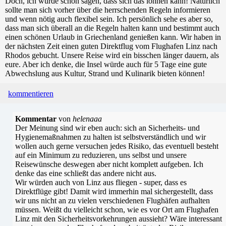
Doch, ich würde schon sagen, dass sich das lohnen kann! Natürlich
sollte man sich vorher über die herrschenden Regeln informieren
und wenn nötig auch flexibel sein. Ich persönlich sehe es aber so,
dass man sich überall an die Regeln halten kann und bestimmt auch
einen schönen Urlaub in Griechenland genießen kann. Wir haben in
der nächsten Zeit einen guten Direktflug vom Flughafen Linz nach
Rhodos gebucht. Unsere Reise wird ein bisschen länger dauern, als
eure. Aber ich denke, die Insel würde auch für 5 Tage eine gute
Abwechslung aus Kultur, Strand und Kulinarik bieten können!
kommentieren
Kommentar
von
helenaaa
Der Meinung sind wir eben auch: sich an Sicherheits- und
Hygienemaßnahmen zu halten ist selbstverständlich und wir
wollen auch gerne versuchen jedes Risiko, das eventuell besteht
auf ein Minimum zu reduzieren, uns selbst und unsere
Reisewünsche deswegen aber nicht komplett aufgeben. Ich
denke das eine schließt das andere nicht aus.
Wir würden auch von Linz aus fliegen - super, dass es
Direktflüge gibt! Damit wird immerhin mal sichergestellt, dass
wir uns nicht an zu vielen verschiedenen Flughäfen aufhalten
müssen. Weißt du vielleicht schon, wie es vor Ort am Flughafen
Linz mit den Sicherheitsvorkehrungen aussieht? Wäre interessant