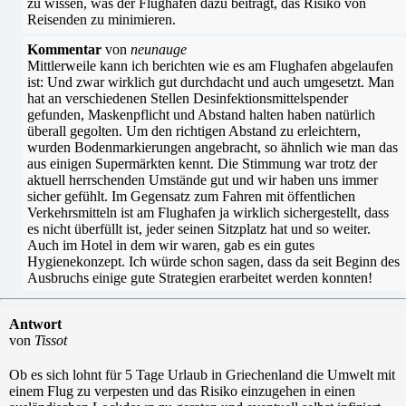
zu wissen, was der Flughafen dazu beiträgt, das Risiko von
Reisenden zu minimieren.
Kommentar
von
neunauge
Mittlerweile kann ich berichten wie es am Flughafen abgelaufen
ist: Und zwar wirklich gut durchdacht und auch umgesetzt. Man
hat an verschiedenen Stellen Desinfektionsmittelspender
gefunden, Maskenpflicht und Abstand halten haben natürlich
überall gegolten. Um den richtigen Abstand zu erleichtern,
wurden Bodenmarkierungen angebracht, so ähnlich wie man das
aus einigen Supermärkten kennt. Die Stimmung war trotz der
aktuell herrschenden Umstände gut und wir haben uns immer
sicher gefühlt. Im Gegensatz zum Fahren mit öffentlichen
Verkehrsmitteln ist am Flughafen ja wirklich sichergestellt, dass
es nicht überfüllt ist, jeder seinen Sitzplatz hat und so weiter.
Auch im Hotel in dem wir waren, gab es ein gutes
Hygienekonzept. Ich würde schon sagen, dass da seit Beginn des
Ausbruchs einige gute Strategien erarbeitet werden konnten!
Antwort
von
Tissot
Ob es sich lohnt für 5 Tage Urlaub in Griechenland die Umwelt mit
einem Flug zu verpesten und das Risiko einzugehen in einen