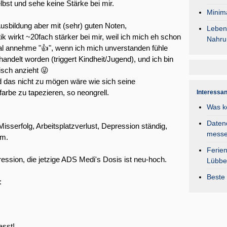
lbst und sehe keine Stärke bei mir.
Minima
usbildung aber mit (sehr) guten Noten,
Lebens
ik wirkt ~20fach stärker bei mir, weil ich mich eh schon
Nahru
al annehme "👍", wenn ich mich unverstanden fühle
handelt worden (triggert Kindheit/Jugend), und ich bin
isch anzieht 😜
d das nicht zu mögen wäre wie sich seine
arbe zu tapezieren, so neongrell.
Interessa
Was k
Daten
isserfolg, Arbeitsplatzverlust, Depression ständig,
mess
em.
Ferie
sion, die jetzige ADS Medi's Dosis ist neu-hoch.
Lübbe
Beste 
:
asst!