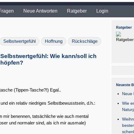
Fragen
Neue Antworten
Ratgeber
Login
Ratgeber
Selbstwertgefühl
Hoffnung
Rückschläge
Selbstwertgefühl: Wie kann/soll ich
chöpfen?
Neueste B
rtasche (Tippen-Tasche?!) Egal..
Neue F
und ein relativ niedriges Selbstbewusstsein, d.h.:
Wie en
Natur
n mir benennen, tatsächliche wie auch mental
Weihna
ser und normaler sind, als ich mir ausmale)
besten
schen