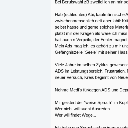
Bei Berufswahl zB zweifel ich an mir se
Hab (schlechtes) Abi, kaufmännische A
zwischenmenschlich nett aber labil: Krit
selbst hasse und gerne solches Materi
platzt mir der Kragen als wäre ich miss
halt auch n Verpeilo, der Fehler magnet
Mein Ads mag ich, es gehört zu mir un
Gefängniszelle "Seele" mit seiner Hassf
Viele Jahre im selben Zyklus gewesen:
ADS im Leistungsbereich, Frustration, M
neuer Versuch, Kreis beginnt von Neu
Nehme Medi's für/gegen ADS und Depres
Mir geistert der "weise Spruch" im Kopf
Wer nicht will sucht Ausreden
Wer will findet Wege...
Ich habe den Spruch schon immer geh