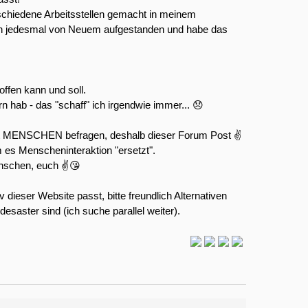
rschiedene Arbeitsstellen gemacht in meinem
in jedesmal von Neuem aufgestanden und habe das
hoffen kann und soll.
rn hab - das "schaff" ich irgendwie immer... 😞
mit MENSCHEN befragen, deshalb dieser Forum Post ✌️
m es Menscheninteraktion "ersetzt".
nschen, euch ✌️😘
iv dieser Website passt, bitte freundlich Alternativen
saster sind (ich suche parallel weiter).