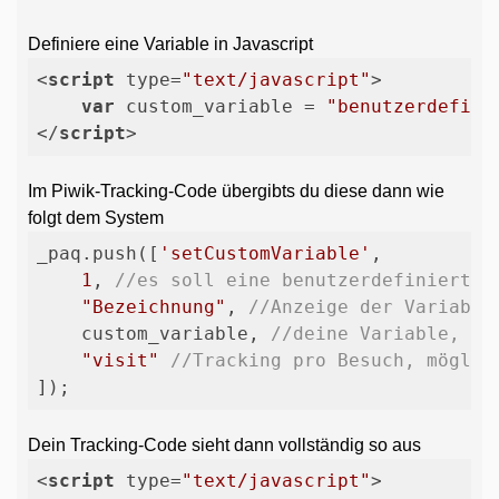
Definiere eine Variable in Javascript
<
script
type
=
"text/javascript"
>
var
 custom_variable = 
"benutzerdefini
</
script
>
Im Piwik-Tracking-Code übergibts du diese dann wie
folgt dem System
_paq.push([
'setCustomVariable'
,

1
, 
//es soll eine benutzerdefinierte 
"Bezeichnung"
, 
//Anzeige der Variable
    custom_variable, 
//deine Variable, wi
"visit"
//Tracking pro Besuch, möglic
]);
Dein Tracking-Code sieht dann vollständig so aus
<
script
type
=
"text/javascript"
>