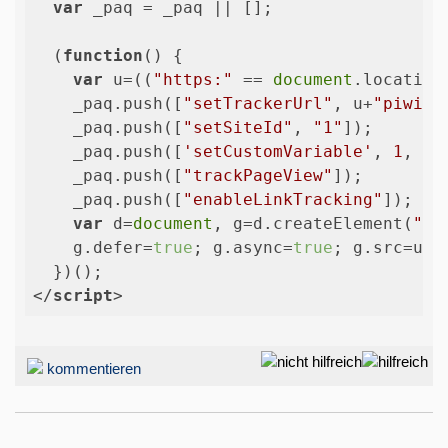
var
 _paq = _paq || [];

  (
function
(
) 
{

var
 u=((
"https:"
 == 
document
.location
    _paq.push([
"setTrackerUrl"
, u+
"piwik.
    _paq.push([
"setSiteId"
, 
"1"
]);

    _paq.push([
'setCustomVariable'
, 
1
, 
"B
    _paq.push([
"trackPageView"
]);

    _paq.push([
"enableLinkTracking"
]);

var
 d=
document
, g=d.createElement(
"sc
    g.defer=
true
; g.async=
true
; g.src=u+
"
</
script
>
kommentieren