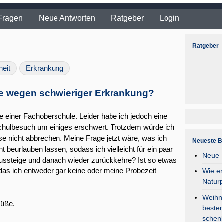
Fragen
Neue Antworten
Ratgeber
Login
Ratgeber
eit
Erkrankung
e wegen schwieriger Erkrankung?
se einer Fachoberschule. Leider habe ich jedoch eine
chulbesuch um einiges erschwert. Trotzdem würde ich
se nicht abbrechen. Meine Frage jetzt wäre, was ich
Neueste B
 beurlauben lassen, sodass ich vielleicht für ein paar
Neue F
ssteige und danach wieder zurückkehre? Ist so etwas
das ich entweder gar keine oder meine Probezeit
Wie en
Natur
Weihna
rüße.
besten
schen