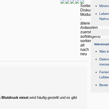
Minima
Lebens
Nahru
Interessa
Was k
Daten
mess
Ferie
Lübbe
Beste 
 Blutdruck misst
wird häufig gestellt und es gibt