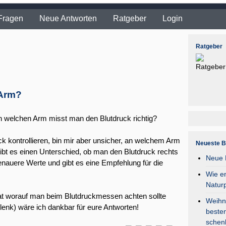
Fragen
Neue Antworten
Ratgeber
Login
Ratgeber
 Arm?
n welchen Arm misst man den Blutdruck richtig?
 kontrollieren, bin mir aber unsicher, an welchem Arm
Neueste B
bt es einen Unterschied, ob man den Blutdruck rechts
Neue F
genauere Werte und gibt es eine Empfehlung für die
Wie en
Natur
at worauf man beim Blutdruckmessen achten sollte
Weihna
nk) wäre ich dankbar für eure Antworten!
besten
schen