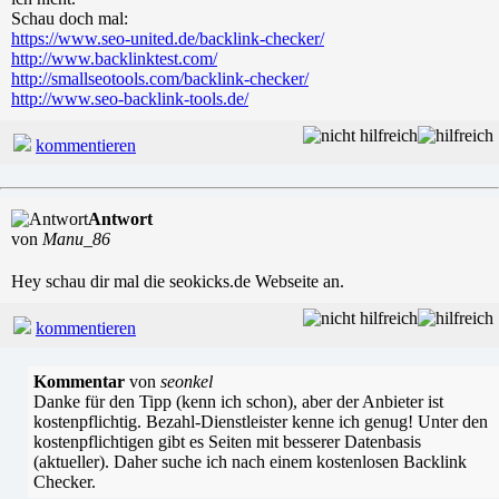
Schau doch mal:
https://www.seo-united.de/backlink-checker/
http://www.backlinktest.com/
http://smallseotools.com/backlink-checker/
http://www.seo-backlink-tools.de/
kommentieren
Antwort
von
Manu_86
Hey schau dir mal die seokicks.de Webseite an.
kommentieren
Kommentar
von
seonkel
Danke für den Tipp (kenn ich schon), aber der Anbieter ist
kostenpflichtig. Bezahl-Dienstleister kenne ich genug! Unter den
kostenpflichtigen gibt es Seiten mit besserer Datenbasis
(aktueller). Daher suche ich nach einem kostenlosen Backlink
Checker.