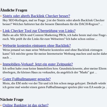
Ähnliche Fragen
•
Sistrix oder ahrefs Backlink Checker besser?
Hey SEO-Kollegen, mal ne Frage ;) ist der Sistrix oder ahrefs Backlink Checker
besser? Welcher Anbieter hat die bessere Datenbasis für die DACH-Region? ...
•
Link Checker Tool zur Überprüfung von Links?
Hallo an alle SEOs und Content Marketing PROs, ich habe heute mal eine Frage 
euch. Wie prüft ihr die Links für eure Webseiten? Ich habe schon online ...
•
Webseite kostenlos eintragen ohne Backlink?
Weiss jemand wo man seine Webseite kostenlos und ohne Backlink eintragen
kann? Ich möchte gerne für meine Internetseite Werbung machen und suche dahe
nach ...
•
Immobilien-Verkauf: Jetzt ein guter Zeitpunkt?
Ich selbst habe zwar keine Immobilien bzw. Grundstückswerte, aber meine Eltern
überlegen, ihr kleines Haus zu verkaufen, da angeblich der "Markt" gut ...
•
Guter Fußballmanager gesucht?
Moin, die EM steht vor der Tür und ich bin schon mega gehypet. Deshalb würde
ich gerne mal wieder einen guten Fußballmanager spielen (der von EA wurde ja ..
Nächste Frage
•
Online Banking ist das sicher?