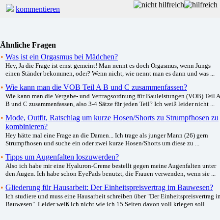
kommentieren
Ähnliche Fragen
•
Was ist ein Orgasmus bei Mädchen?
Hey, Ja die Frage ist ernst gemeint! Man nennt es doch Orgasmus, wenn Jungs
einen Ständer bekommen, oder? Wenn nicht, wie nennt man es dann und was ...
•
Wie kann man die VOB Teil A B und C zusammenfassen?
Wie kann man die Vergabe- und Vertragsordnung für Bauleistungen (VOB) Teil A
B und C zusammenfassen, also 3-4 Sätze für jeden Teil? Ich weiß leider nicht ...
•
Mode, Outfit, Ratschlag um kurze Hosen/Shorts zu Strumpfhosen zu
kombinieren?
Hey hätte mal eine Frage an die Damen... Ich trage als junger Mann (26) gern
Strumpfhosen und suche ein oder zwei kurze Hosen/Shorts um diese zu ...
•
Tipps um Augenfalten loszuwerden?
Also ich habe mir eine Hyaluron-Creme bestellt gegen meine Augenfalten unter
den Augen. Ich habe schon EyePads benutzt, die Frauen verwenden, wenn sie ...
•
Gliederung für Hausarbeit: Der Einheitspreisvertrag im Bauwesen?
Ich studiere und muss eine Hausarbeit schreiben über "Der Einheitspreisvertrag i
Bauwesen". Leider weiß ich nicht wie ich 15 Seiten davon voll kriegen soll ...