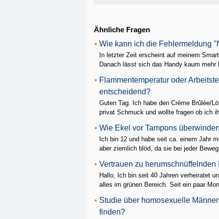
Ähnliche Fragen
•
Wie kann ich die Fehlermeldung "N
In letzter Zeit erscheint auf meinem Smar
Danach lässt sich das Handy kaum mehr b
•
Flammentemperatur oder Arbeitste
entscheidend?
Guten Tag. Ich habe den Crème Brûlée/L
privat Schmuck und wollte fragen ob ich ih
•
Wie Ekel vor Tampons überwinde
Ich bin 12 und habe seit ca. einem Jahr m
aber ziemlich blöd, da sie bei jeder Beweg
•
Vertrauen zu herumschnüffelnde
Hallo, Ich bin seit 40 Jahren verheiratet
alles im grünen Bereich. Seit ein paar Mon
•
Studie über homosexuelle Männer 
finden?