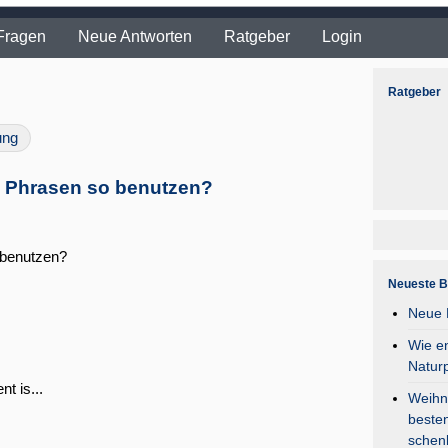
Fragen
Neue Antworten
Ratgeber
Login
Ratgeber
ung
 Phrasen so benutzen?
 benutzen?
Neueste B
Neue F
Wie en
Natur
t is...
Weihna
besten
schen