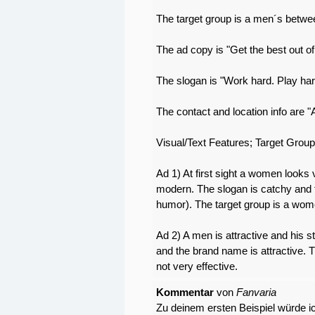
The target group is a men´s betwe
The ad copy is "Get the best out of
The slogan is "Work hard. Play har
The contact and location info are "A
Visual/Text Features; Target Group
Ad 1) At first sight a women looks v
modern. The slogan is catchy and 
humor). The target group is a women 
Ad 2) A men is attractive and his s
and the brand name is attractive. Th
not very effective.
Kommentar
von
Fanvaria
Zu deinem ersten Beispiel würde i