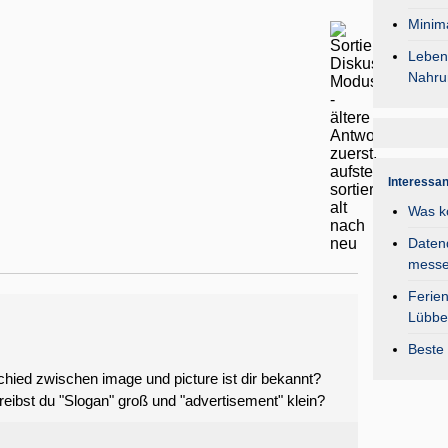
Minima
Lebens
Nahru
Interessa
Was k
Daten
mess
Ferie
Lübbe
Beste 
hied zwischen image und picture ist dir bekannt?
chreibst du "Slogan" groß und "advertisement" klein?